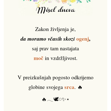
Zakon življenja je,
ogenj
,
da moramo včasih skozi
saj prav tam nastajata
moč
in vzdržljivost.
V preizkušnjah pogosto odkrijemo
srca
globine svojega
. 🔥
🔥𓂃🕊️𓏸✨⋆