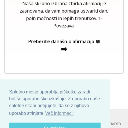
Naša skrbno izbrana zbirka afirmacij je
zasnovana, da vam pomaga ustvariti dan,
poln možnosti in lepih trenutkov. ✨
Povezava:
Preberite današnjo afirmacijo 📖
➡️
Spletno mesto uporablja piškotke zaradi
boljše uporabniške izkušnje. Z uporabo naše
spletne strani potrjujete, da se z njihovo
uporabo strinjate
Več informacij
COPYRIGHT © 2013 - 2026 BY
SKINBASE
. ALL ARTWORK ARE UPLOADED