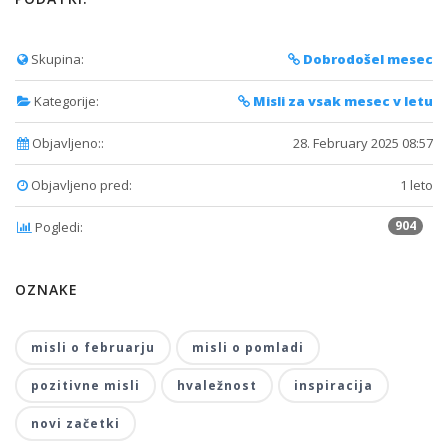
Skupina:
Dobrodošel mesec
Kategorije:
Misli za vsak mesec v letu
Objavljeno::
28. February 2025 08:57
Objavljeno pred:
1 leto
904
Pogledi:
OZNAKE
misli o februarju
misli o pomladi
pozitivne misli
hvaležnost
inspiracija
novi začetki