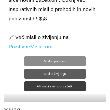
srce novim začetkom. Odkrij več
inspirativnih misli o prehodih in novih
priložnostih! ❄️🌿
🔗
Več misli o življenju na
PozitivneMisli.com.
Misli o pomladi
Misli o življenju
Afirmacije in novi začetki
PODATKI: