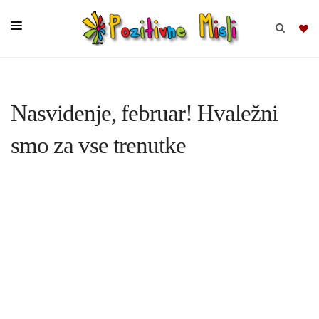
BRSKAJ
Nasvidenje, februar! Hvaležni
SKUPINE
smo za vse trenutke
MISLI
KOMPLETI