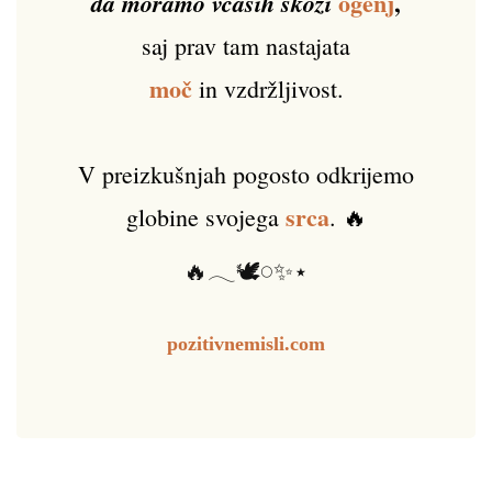
ogenj
,
da moramo včasih skozi
saj prav tam nastajata
moč
in vzdržljivost.
V preizkušnjah pogosto odkrijemo
srca
globine svojega
. 🔥
🔥𓂃🕊️𓏸✨⋆
pozitivnemisli.com