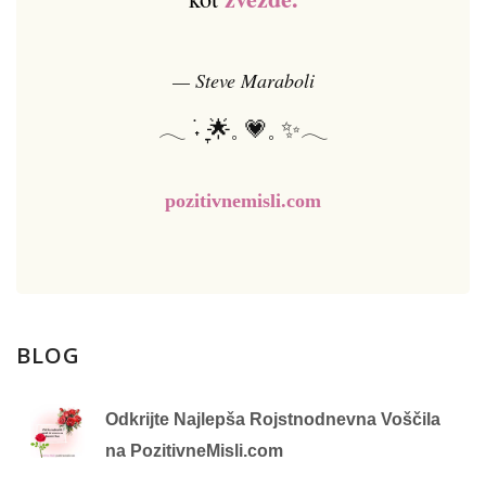
— Steve Maraboli
𓂃 ࣪˖ ִֶָ🌟𓈒 💗𓈒 ✨𓂃
pozitivnemisli.com
BLOG
Odkrijte Najlepša Rojstnodnevna Voščila
na PozitivneMisli.com