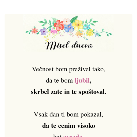
Večnost bom preživel tako,
ljubil
,
da te bom
skrbel zate in te spoštoval.
Vsak dan ti bom pokazal,
da te cenim visoko
zvezde.
kot