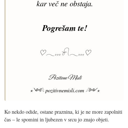
kar več ne obstaja.
Pogrešam te!
♡𓂃𓏧𓍯𓂃𓏧♡
Pozitivne Misli
⋆༺𓆩
pozitivnemisli.com
𓆪༻⋆
Ko nekdo odide, ostane praznina, ki je ne more zapolniti
čas – le spomini in ljubezen v srcu jo znajo objeti.