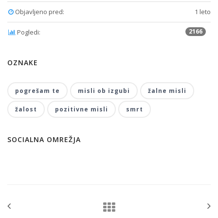
Objavljeno pred:
1 leto
2166
Pogledi:
OZNAKE
pogrešam te
misli ob izgubi
žalne misli
žalost
pozitivne misli
smrt
SOCIALNA OMREŽJA