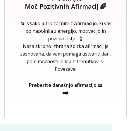
Moč Pozitivnih Afirmacij 🌈
💫 Vsako jutro začnite z
Afirmacijo
, ki vas
bo napolnila z energijo, motivacijo in
pozitivnostjo. 🌞
Naša skrbno izbrana zbirka afirmacij je
zasnovana, da vam pomaga ustvariti dan,
poln možnosti in lepih trenutkov. ✨
Povezava:
Preberite današnjo afirmacijo 📖
➡️