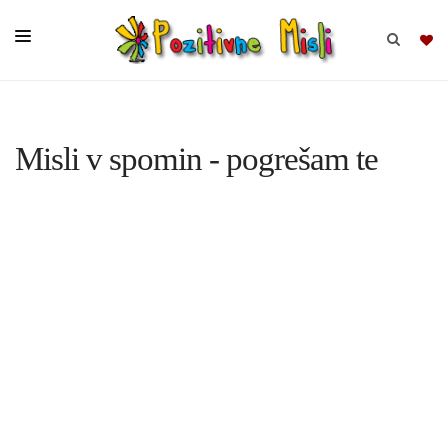
BRSKAJ
Misli v spomin - pogrešam te
SKUPINE
MISLI
KOMPLETI