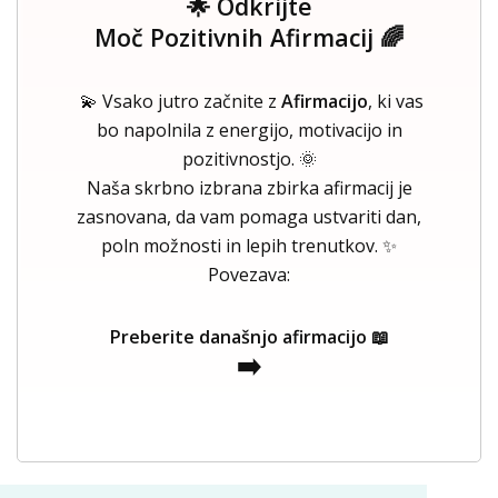
🌟 Odkrijte
Moč Pozitivnih Afirmacij 🌈
💫 Vsako jutro začnite z
Afirmacijo
, ki vas
bo napolnila z energijo, motivacijo in
pozitivnostjo. 🌞
Naša skrbno izbrana zbirka afirmacij je
zasnovana, da vam pomaga ustvariti dan,
poln možnosti in lepih trenutkov. ✨
Povezava:
Preberite današnjo afirmacijo 📖
➡️