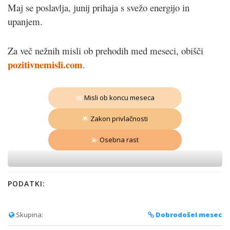
Maj se poslavlja, junij prihaja s svežo energijo in
upanjem.
Za več nežnih misli ob prehodih med meseci, obišči
pozitivnemisli.com
.
📅
Misli ob koncu meseca
🌟
Zakon privlačnosti
💫
Osebna rast
PODATKI:
Skupina:
Dobrodošel mesec