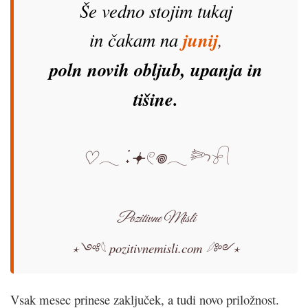
Še vedno stojim tukaj
in čakam na
junij
,
poln novih obljub, upanja in
tišine.
♡𓂃 ࣪˖𖥔𓏲𖦹𓂃𓆸𓍯
Pozitivne Misli
⋆༺𓆩
pozitivnemisli.com
𓆪༻⋆
Vsak mesec prinese zaključek, a tudi novo priložnost.