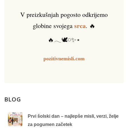
V preizkušnjah pogosto odkrijemo
srca
globine svojega
. 🔥
🔥𓂃🕊️𓏸✨⋆
pozitivnemisli.com
BLOG
Prvi šolski dan – najlepše misli, verzi, želje
za pogumen začetek