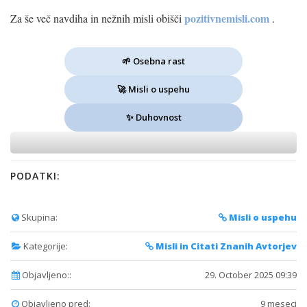
pozitivnemisli.com
Za še več navdiha in nežnih misli obišči
.
🌱 Osebna rast
🚀 Misli o uspehu
✨ Duhovnost
PODATKI:
Skupina:
Misli o uspehu
Kategorije:
Misli in Citati Znanih Avtorjev
Objavljeno::
29. October 2025 09:39
Objavljeno pred:
9 meseci