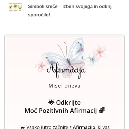
Simboli sreče – izberi svojega in odkrij
sporočilo!
Misel dneva
🌟 Odkrijte
Moč Pozitivnih Afirmacij 🌈
💫 Vsako jutro začnite z
Afirmacijo
, ki vas