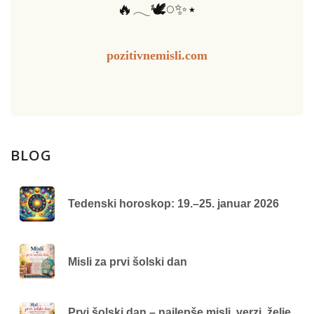
🔥𓂃🕊️𓏸✨⋆
pozitivnemisli.com
BLOG
Tedenski horoskop: 19.–25. januar 2026
Misli za prvi šolski dan
Prvi šolski dan – najlepše misli, verzi, želje