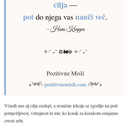
cilja
—
pot
nauči več
do njega vas
.
– Hans Kruppa
✧·˚ ₊˚ ⚙️🚂❄️ ✧·˚ ₊˚
Pozitivne Misli
pozitivnemisli.com
⋆༺𓆩
𓆪༻⋆
Včasih nas sij cilja zaslepi, a resnične lekcije se zgodijo na poti:
potrpežljivost, vztrajnost in mir, ko korak za korakom ostajamo
zvesti sebi.