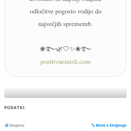
odločitve pogosto vodijo do
največjih sprememb.
❀࿐🌿🤍✨❀࿐
pozitivnemisli.com
PODATKI:
Skupina:
Misli o življenju