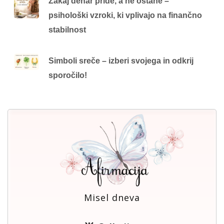
Zakaj denar pride, a ne ostane –
psihološki vzroki, ki vplivajo na finančno
stabilnost
Simboli sreče – izberi svojega in odkrij
sporočilo!
Misel dneva