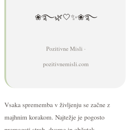
❀࿐🌿🤍✨❀࿐
Pozitivne Misli ·
pozitivnemisli.com
Vsaka sprememba v življenju se začne z
majhnim korakom. Najtežje je pogosto
premagati strah, dvome in občutek