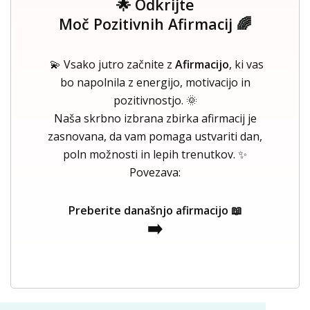
🌟 Odkrijte
Moč Pozitivnih Afirmacij 🌈
💫 Vsako jutro začnite z
Afirmacijo
, ki vas
bo napolnila z energijo, motivacijo in
pozitivnostjo. 🌞
Naša skrbno izbrana zbirka afirmacij je
zasnovana, da vam pomaga ustvariti dan,
poln možnosti in lepih trenutkov. ✨
Povezava:
Preberite današnjo afirmacijo 📖
➡️