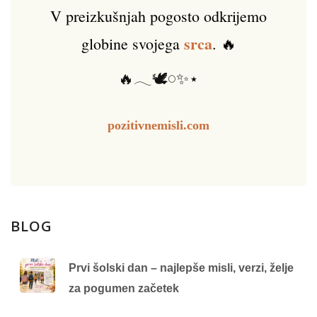
V preizkušnjah pogosto odkrijemo
srca
globine svojega
. 🔥
🔥𓂃🕊️𓏸✨⋆
pozitivnemisli.com
BLOG
Prvi šolski dan – najlepše misli, verzi, želje
za pogumen začetek