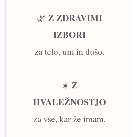
Z ZDRAVIMI
🌿
IZBORI
za telo, um in dušo.
Z
☀️
HVALEŽNOSTJO
za vse, kar že imam.