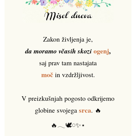
Zakon življenja je,
ogenj
,
da moramo včasih skozi
saj prav tam nastajata
moč
in vzdržljivost.
V preizkušnjah pogosto odkrijemo
srca
globine svojega
. 🔥
🔥𓂃🕊️𓏸✨⋆