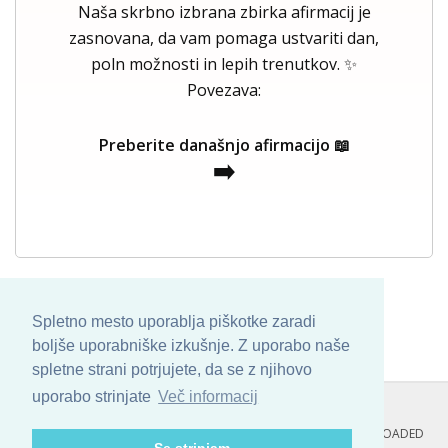
Naša skrbno izbrana zbirka afirmacij je
zasnovana, da vam pomaga ustvariti dan,
poln možnosti in lepih trenutkov. ✨
Povezava:
Preberite današnjo afirmacijo 📖
➡️
Spletno mesto uporablja piškotke zaradi
boljše uporabniške izkušnje. Z uporabo naše
spletne strani potrjujete, da se z njihovo
uporabo strinjate
Več informacij
COPYRIGHT © 2013 - 2026 BY
SKINBASE
. ALL ARTWORK ARE UPLOADED