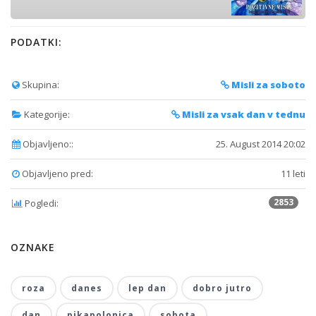
PODATKI:
Skupina:
Misli za soboto
Kategorije:
Misli za vsak dan v tednu
Objavljeno::
25. August 2014 20:02
Objavljeno pred:
11 leti
2853
Pogledi:
OZNAKE
roza
danes
lep dan
dobro jutro
dan
pikapolonica
sobota