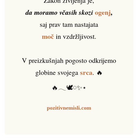
Zakon življenja je,
ogenj
,
da moramo včasih skozi
saj prav tam nastajata
moč
in vzdržljivost.
V preizkušnjah pogosto odkrijemo
srca
globine svojega
. 🔥
🔥𓂃🕊️𓏸✨⋆
pozitivnemisli.com