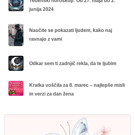
Tedenski horoskop: Od 27. maja do 2.
junija 2024
Naučite se pokazati ljudem, kako naj
ravnajo z vami
Odkar sem ti zadnjič rekla, da te ljubim
Kratka voščila za 8. marec – najlepše misli
in verzi za dan žena