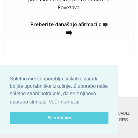
Povezava:
Preberite današnjo afirmacijo 📖
➡️
Spletno mesto uporablja piškotke zaradi
boljše uporabniške izkušnje. Z uporabo naše
spletne strani potrjujete, da se z njihovo
uporabo strinjate
Več informacij
COPYRIGHT © 2013 - 2026 BY
SKINBASE
. ALL ARTWORK ARE UPLOADED
Se strinjam
AND COPYRIGHTED TO ITS AUTHOR.
POZITIVNE MISLI : 135 USERS
ONLINE RIGHT NOW.