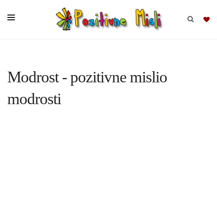
BRSKAJ
Modrost - pozitivne mislio
SKUPINE
modrosti
MISLI
KOMPLETI