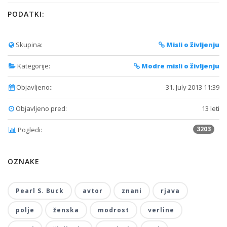
PODATKI:
Skupina:
Misli o življenju
Kategorije:
Modre misli o življenju
Objavljeno::
31. July 2013 11:39
Objavljeno pred:
13 leti
3203
Pogledi:
OZNAKE
Pearl S. Buck
avtor
znani
rjava
polje
ženska
modrost
verline