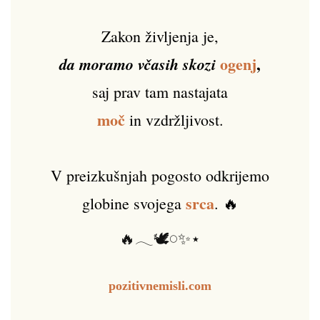
Zakon življenja je,
ogenj
,
da moramo včasih skozi
saj prav tam nastajata
moč
in vzdržljivost.
V preizkušnjah pogosto odkrijemo
srca
globine svojega
. 🔥
🔥𓂃🕊️𓏸✨⋆
pozitivnemisli.com