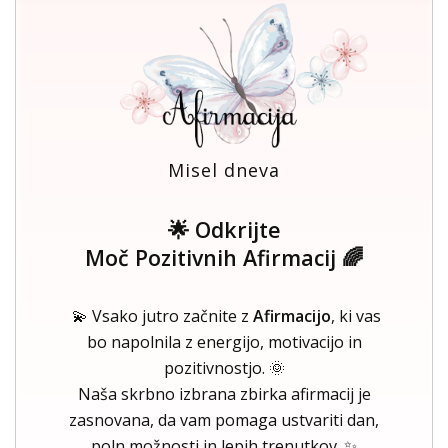
Misel dneva
🌟 Odkrijte
Moč Pozitivnih Afirmacij 🌈
💫 Vsako jutro začnite z
Afirmacijo
, ki vas
bo napolnila z energijo, motivacijo in
pozitivnostjo. 🌞
Naša skrbno izbrana zbirka afirmacij je
zasnovana, da vam pomaga ustvariti dan,
poln možnosti in lepih trenutkov. ✨