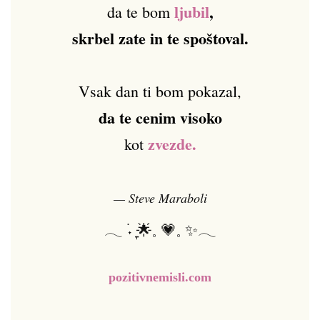
ljubil
,
da te bom
skrbel zate in te spoštoval.
Vsak dan ti bom pokazal,
da te cenim visoko
zvezde.
kot
— Steve Maraboli
𓂃 ࣪˖ ִֶָ🌟𓈒 💗𓈒 ✨𓂃
pozitivnemisli.com