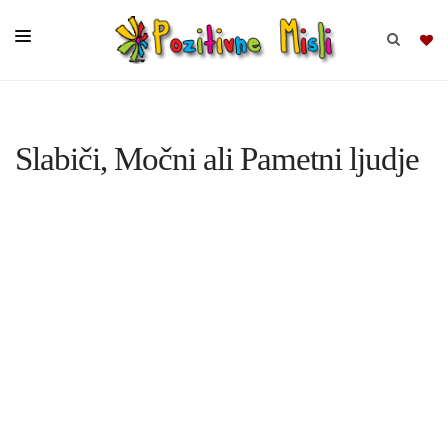
BRSKAJ
Slabiči, Močni ali Pametni ljudje
SKUPINE
MISLI
KOMPLETI