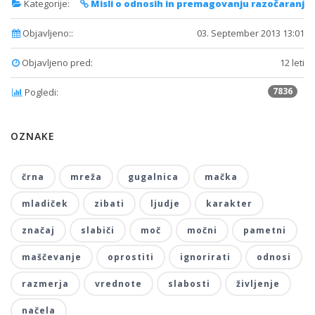
Kategorije:
Misli o odnosih in premagovanju razočaranj
Objavljeno::
03. September 2013 13:01
Objavljeno pred:
12 leti
7836
Pogledi:
OZNAKE
črna
mreža
gugalnica
mačka
mladiček
zibati
ljudje
karakter
značaj
slabiči
moč
močni
pametni
maščevanje
oprostiti
ignorirati
odnosi
razmerja
vrednote
slabosti
življenje
načela