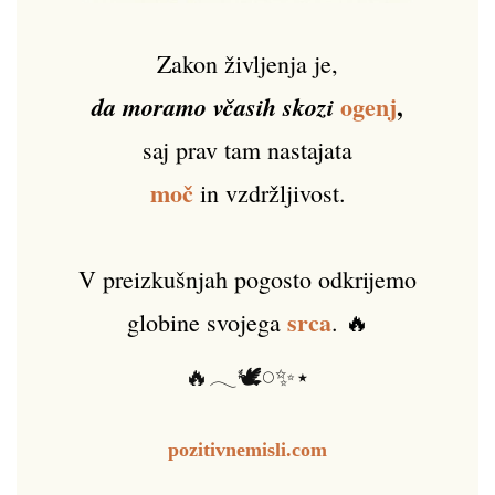
Zakon življenja je,
ogenj
,
da moramo včasih skozi
saj prav tam nastajata
moč
in vzdržljivost.
V preizkušnjah pogosto odkrijemo
srca
globine svojega
. 🔥
🔥𓂃🕊️𓏸✨⋆
pozitivnemisli.com