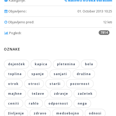
Kategorije:
Nasveti otroka odraslim
Objavljeno::
01. October 2013 10:25
Objavljeno pred:
12 leti
7814
Pogledi:
OZNAKE
dojenček
kapica
pletenina
bela
toplina
spanje
sanjati
družina
otrok
otroci
starši
pozornost
majhne
težave
zdravje
začetek
ceniti
rahlo
odpornost
nega
življenje
zdravo
medsebojno
odnosi