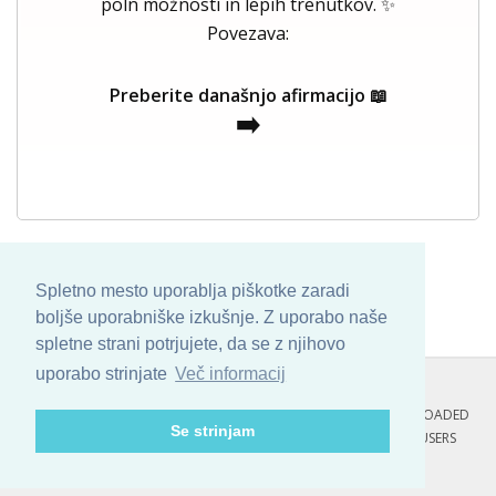
poln možnosti in lepih trenutkov. ✨
Povezava:
Preberite današnjo afirmacijo 📖
➡️
Spletno mesto uporablja piškotke zaradi
boljše uporabniške izkušnje. Z uporabo naše
spletne strani potrjujete, da se z njihovo
uporabo strinjate
Več informacij
COPYRIGHT © 2013 - 2026 BY
SKINBASE
. ALL ARTWORK ARE UPLOADED
Se strinjam
AND COPYRIGHTED TO ITS AUTHOR.
POZITIVNE MISLI : 81 USERS
ONLINE RIGHT NOW.