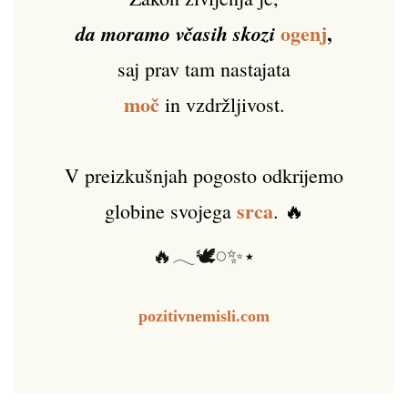
ogenj
,
da moramo včasih skozi
saj prav tam nastajata
moč
in vzdržljivost.
V preizkušnjah pogosto odkrijemo
srca
globine svojega
. 🔥
🔥𓂃🕊️𓏸✨⋆
pozitivnemisli.com