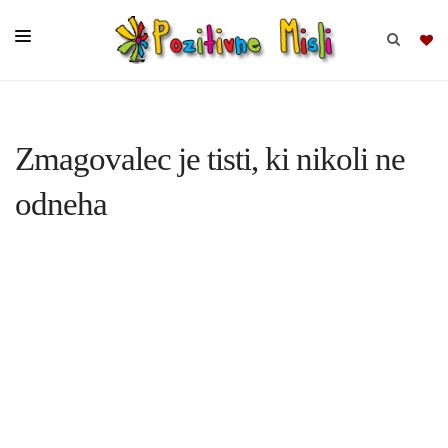
BRSKAJ
Zmagovalec je tisti, ki nikoli ne
SKUPINE
odneha
MISLI
KOMPLETI