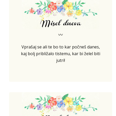
〰
Vprašaj se ali te bo to kar počneš danes,
kaj bolj približalo tistemu, kar bi želel biti
jutri!