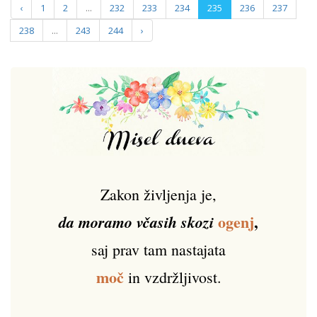
‹
1
2
...
232
233
234
235
236
237
238
...
243
244
›
Zakon življenja je,
ogenj
,
da moramo včasih skozi
saj prav tam nastajata
moč
in vzdržljivost.