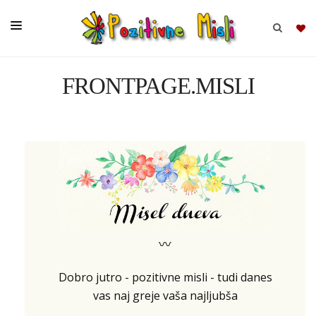
FRONTPAGE.MISLI
BRSKAJ
SKUPINE
MISLI
KOMPLETI
〰
Dobro jutro - pozitivne misli - tudi danes
vas naj greje vaša najljubša