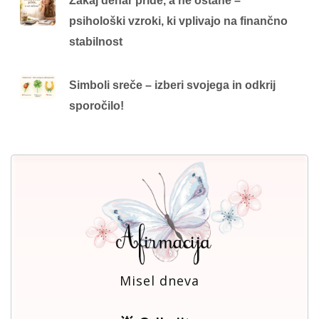
Zakaj denar pride, a ne ostane –
psihološki vzroki, ki vplivajo na finančno
stabilnost
Simboli sreče – izberi svojega in odkrij
sporočilo!
Misel dneva