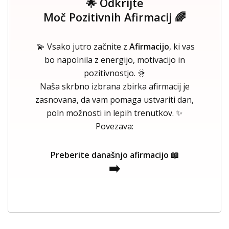
🌟 Odkrijte
Moč Pozitivnih Afirmacij 🌈
💫 Vsako jutro začnite z
Afirmacijo
, ki vas
bo napolnila z energijo, motivacijo in
pozitivnostjo. 🌞
Naša skrbno izbrana zbirka afirmacij je
zasnovana, da vam pomaga ustvariti dan,
poln možnosti in lepih trenutkov. ✨
Povezava:
Preberite današnjo afirmacijo 📖
➡️