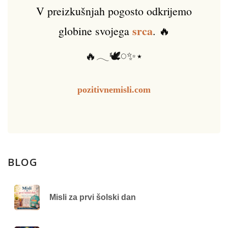
V preizkušnjah pogosto odkrijemo
srca
globine svojega
. 🔥
🔥𓂃🕊️𓏸✨⋆
pozitivnemisli.com
BLOG
Misli za prvi šolski dan