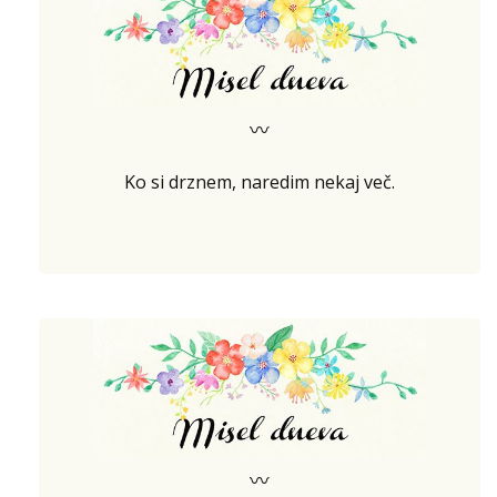
〰
Ko si drznem, naredim nekaj več.
〰