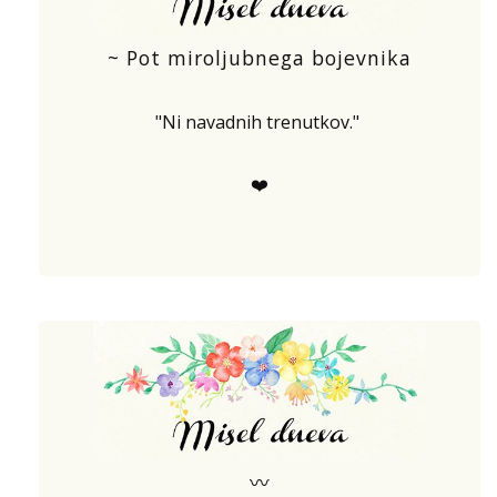
~ Pot miroljubnega bojevnika
"Ni navadnih trenutkov."
❤️
〰