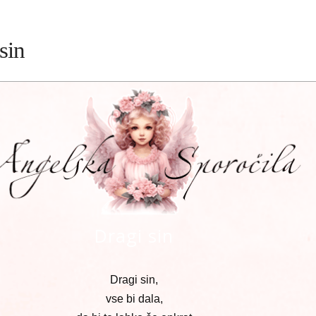
sin
Dragi sin
Dragi sin,
vse bi dala,