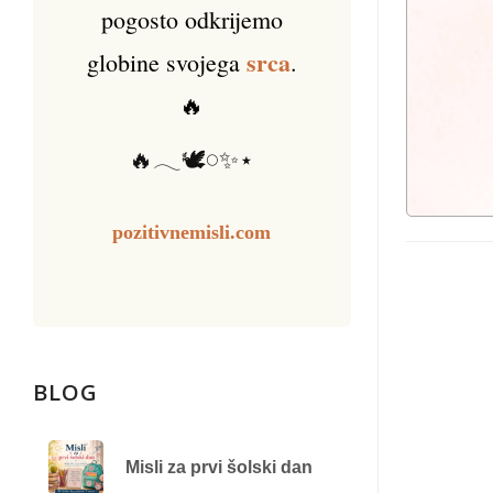
pogosto odkrijemo
srca
globine svojega
.
🔥
🔥𓂃🕊️𓏸✨⋆
pozitivnemisli.com
BLOG
Misli za prvi šolski dan