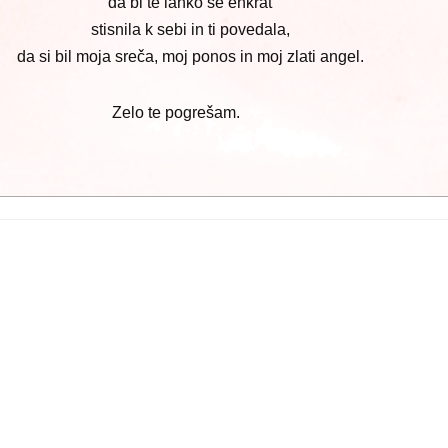
da bi te lahko še enkrat
stisnila k sebi in ti povedala,
da si bil moja sreča, moj ponos in moj zlati angel.
🌹
Zelo te pogrešam.