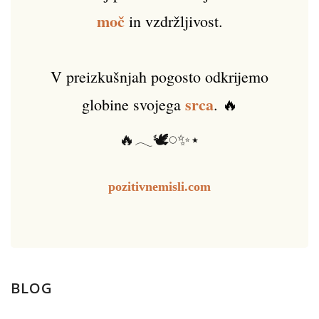
moč
in vzdržljivost.
V preizkušnjah pogosto odkrijemo
srca
globine svojega
. 🔥
🔥𓂃🕊️𓏸✨⋆
pozitivnemisli.com
BLOG