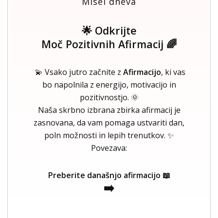
Misel dneva
🌟 Odkrijte
Moč Pozitivnih Afirmacij 🌈
💫 Vsako jutro začnite z
Afirmacijo
, ki vas
bo napolnila z energijo, motivacijo in
pozitivnostjo. 🌞
Naša skrbno izbrana zbirka afirmacij je
zasnovana, da vam pomaga ustvariti dan,
poln možnosti in lepih trenutkov. ✨
Povezava:
Preberite današnjo afirmacijo 📖
➡️