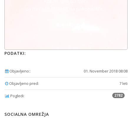
Kot da hodi ob meni
pa mi za to ni treba na pokopališče ...
👼🌹🌹👼
PODATKI:
Objavljeno::
01. November 2018 08:08
Objavljeno pred:
7 leti
2782
Pogledi:
SOCIALNA OMREŽJA