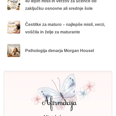
40 lepih misli in verzov za učence ob
zaključku osnovne ali srednje šole
Čestitke za maturo – najlepše misli, verzi,
voščila in želje za maturante
Psihologija denarja Morgan Housel