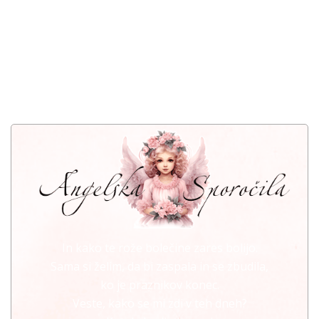
In kako te rože bolečine zares bolijo.
Sama si želim, da bi zaspala in se zbudila,
ko je praznikov konec.
Veste, kako se mi zdi v teh dneh?