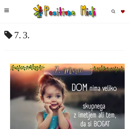
7. 3.
BRSKAJ
SKUPINE
MISLI
KOMPLETI