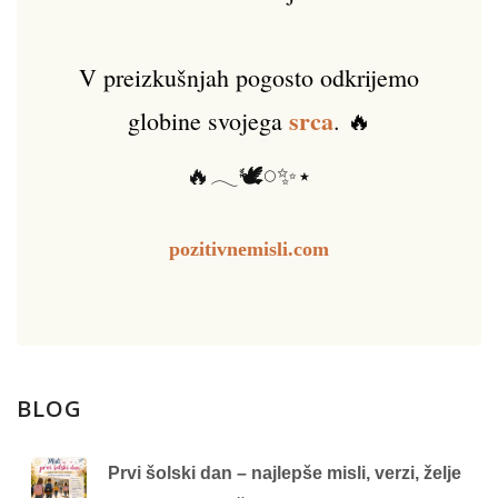
V preizkušnjah pogosto odkrijemo
srca
globine svojega
. 🔥
🔥𓂃🕊️𓏸✨⋆
pozitivnemisli.com
BLOG
Prvi šolski dan – najlepše misli, verzi, želje