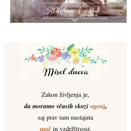
Zakon življenja je,
ogenj
,
da moramo včasih skozi
saj prav tam nastajata
moč
in vzdržljivost.