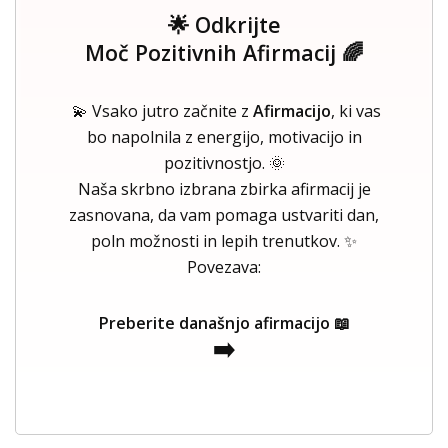
🌟 Odkrijte
Moč Pozitivnih Afirmacij 🌈
💫 Vsako jutro začnite z
Afirmacijo
, ki vas
bo napolnila z energijo, motivacijo in
pozitivnostjo. 🌞
Naša skrbno izbrana zbirka afirmacij je
zasnovana, da vam pomaga ustvariti dan,
poln možnosti in lepih trenutkov. ✨
Povezava:
Preberite današnjo afirmacijo 📖
➡️