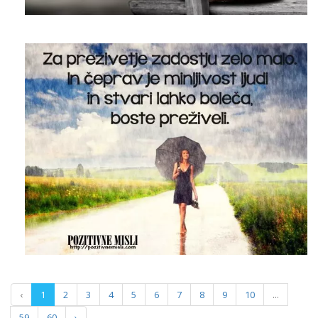
‹
1
2
3
4
5
6
7
8
9
10
...
59
60
›