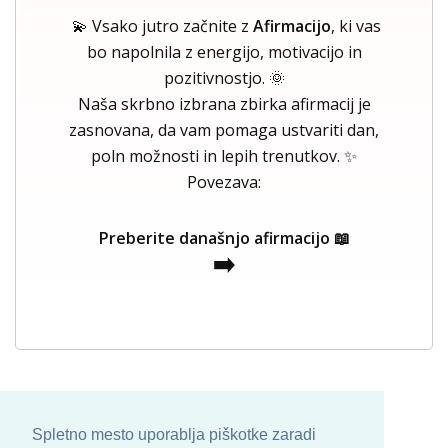
💫 Vsako jutro začnite z
Afirmacijo
, ki vas
bo napolnila z energijo, motivacijo in
pozitivnostjo. 🌞
Naša skrbno izbrana zbirka afirmacij je
zasnovana, da vam pomaga ustvariti dan,
poln možnosti in lepih trenutkov. ✨
Povezava:
Preberite današnjo afirmacijo 📖
➡️
Spletno mesto uporablja piškotke zaradi