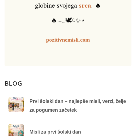
srca
globine svojega
. 🔥
🔥𓂃🕊️𓏸✨⋆
pozitivnemisli.com
BLOG
Prvi šolski dan – najlepše misli, verzi, želje
za pogumen začetek
Misli za prvi šolski dan