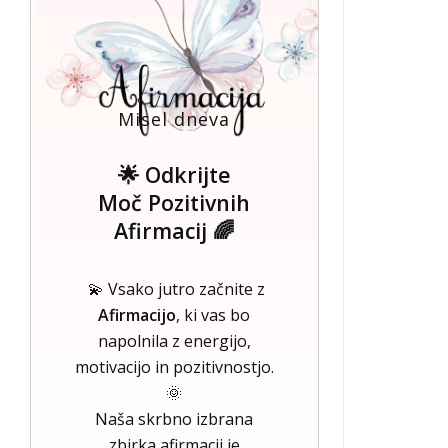
Misel dneva
🌟 Odkrijte
Moč Pozitivnih
Afirmacij 🌈
💫 Vsako jutro začnite z
Afirmacijo
, ki vas bo
napolnila z energijo,
motivacijo in pozitivnostjo.
🌞
Naša skrbno izbrana
zbirka afirmacij je