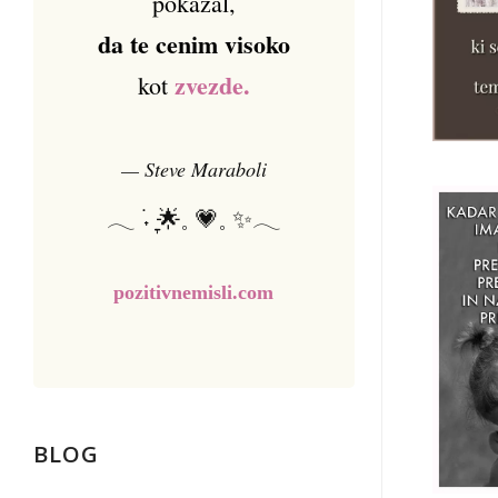
pokazal,
da te cenim visoko
zvezde.
kot
— Steve Maraboli
𓂃 ࣪˖ ִֶָ🌟𓈒 💗𓈒 ✨𓂃
pozitivnemisli.com
BLOG