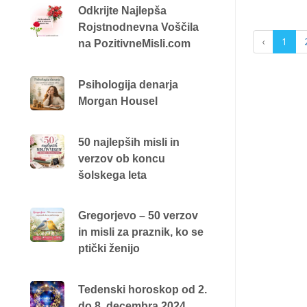
Odkrijte Najlepša
Rojstnodnevna Voščila
‹
1
na PozitivneMisli.com
Psihologija denarja
Morgan Housel
50 najlepših misli in
verzov ob koncu
šolskega leta
Gregorjevo – 50 verzov
in misli za praznik, ko se
ptički ženijo
Tedenski horoskop od 2.
do 8. decembra 2024