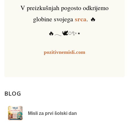
V preizkušnjah pogosto odkrijemo
srca
globine svojega
. 🔥
🔥𓂃🕊️𓏸✨⋆
pozitivnemisli.com
BLOG
Misli za prvi šolski dan