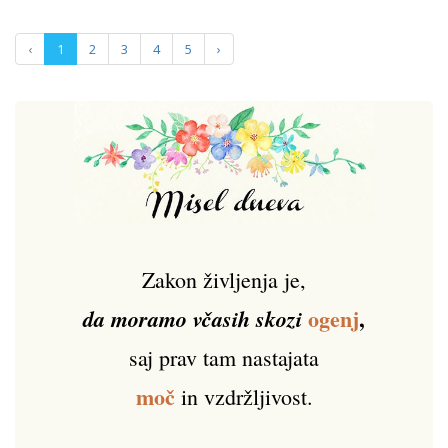
‹
1
2
3
4
5
›
Zakon življenja je,
ogenj
,
da moramo včasih skozi
saj prav tam nastajata
moč
in vzdržljivost.