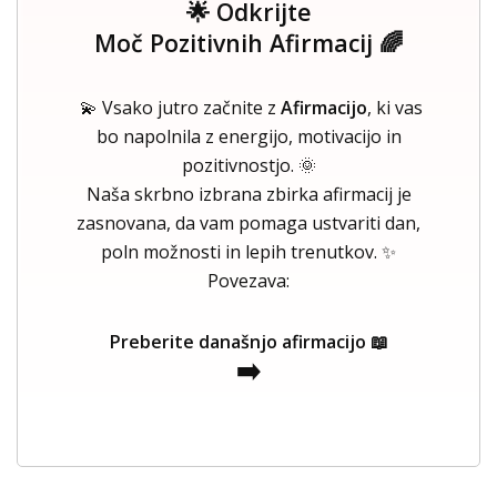
🌟 Odkrijte
Moč Pozitivnih Afirmacij 🌈
💫 Vsako jutro začnite z
Afirmacijo
, ki vas
bo napolnila z energijo, motivacijo in
pozitivnostjo. 🌞
Naša skrbno izbrana zbirka afirmacij je
zasnovana, da vam pomaga ustvariti dan,
poln možnosti in lepih trenutkov. ✨
Povezava:
Preberite današnjo afirmacijo 📖
➡️