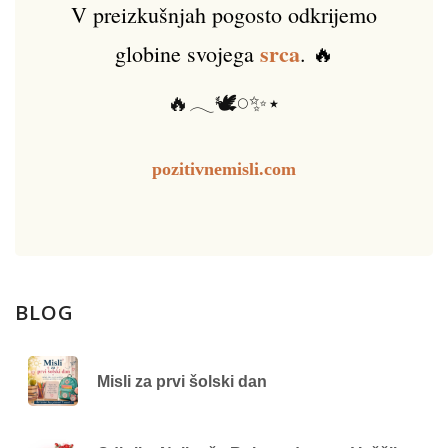
V preizkušnjah pogosto odkrijemo
srca
globine svojega
. 🔥
🔥𓂃🕊️𓏸✨⋆
pozitivnemisli.com
BLOG
Misli za prvi šolski dan