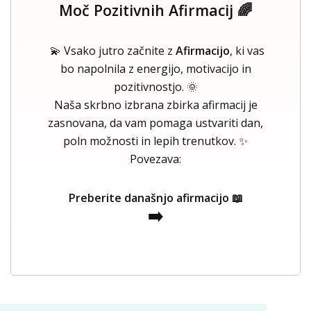
Moč Pozitivnih Afirmacij 🌈
💫 Vsako jutro začnite z
Afirmacijo
, ki vas
bo napolnila z energijo, motivacijo in
pozitivnostjo. 🌞
Naša skrbno izbrana zbirka afirmacij je
zasnovana, da vam pomaga ustvariti dan,
poln možnosti in lepih trenutkov. ✨
Povezava:
Preberite današnjo afirmacijo 📖
➡️