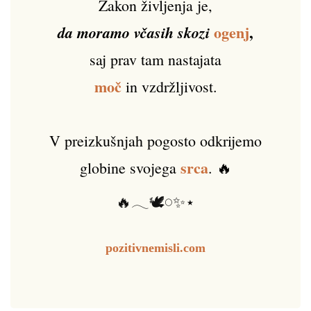
Zakon življenja je,
ogenj
,
da moramo včasih skozi
saj prav tam nastajata
moč
in vzdržljivost.
V preizkušnjah pogosto odkrijemo
srca
globine svojega
. 🔥
🔥𓂃🕊️𓏸✨⋆
pozitivnemisli.com