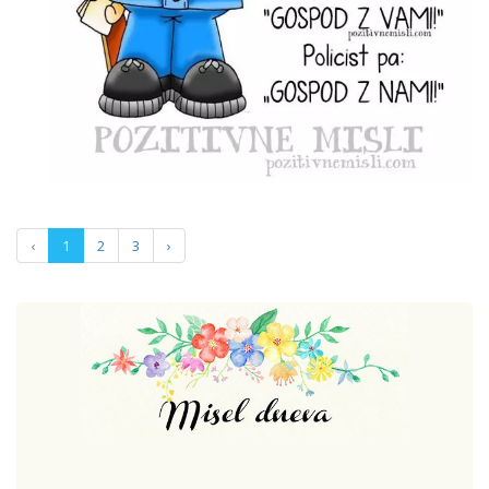
‹
1
2
3
›