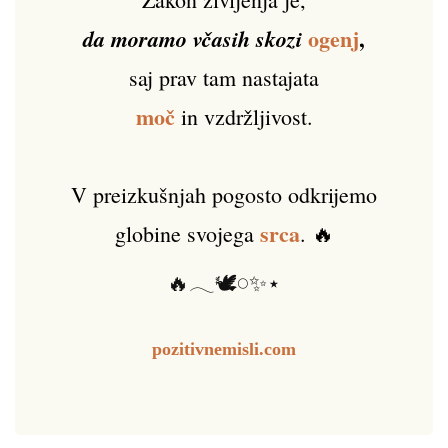
ogenj
,
da moramo včasih skozi
saj prav tam nastajata
moč
in vzdržljivost.
V preizkušnjah pogosto odkrijemo
srca
globine svojega
. 🔥
🔥𓂃🕊️𓏸✨⋆
pozitivnemisli.com