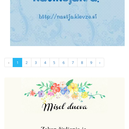
‹
1
2
3
4
5
6
7
8
9
›
Zakon življenja je,