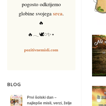
pogosto odkrijemo
srca
globine svojega
.
🔥
🔥𓂃🕊️𓏸✨⋆
pozitivnemisli.com
BLOG
Prvi šolski dan –
najlepše misli, verzi, želje