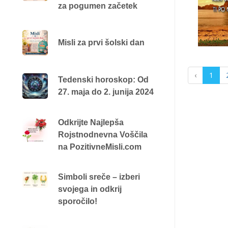
za pogumen začetek
Misli za prvi šolski dan
‹
1
Tedenski horoskop: Od
27. maja do 2. junija 2024
Odkrijte Najlepša
Rojstnodnevna Voščila
na PozitivneMisli.com
Simboli sreče – izberi
svojega in odkrij
sporočilo!