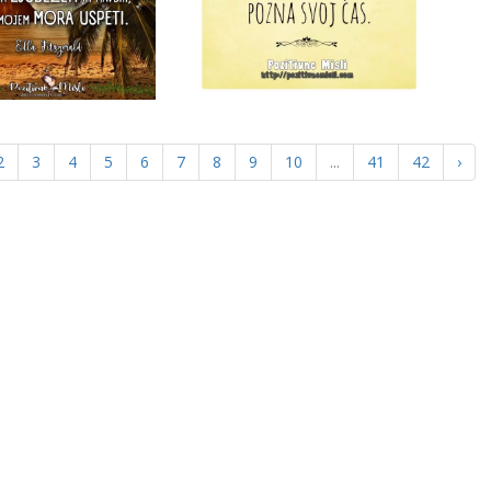
2
3
4
5
6
7
8
9
10
...
41
42
›