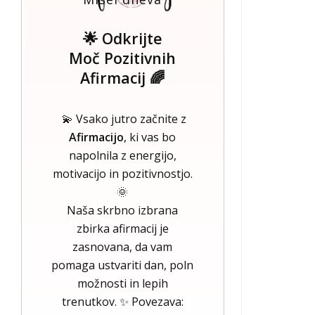
🌟 Odkrijte
Moč Pozitivnih
Afirmacij 🌈
💫 Vsako jutro začnite z
Afirmacijo
, ki vas bo
napolnila z energijo,
motivacijo in pozitivnostjo.
🌞
Naša skrbno izbrana
zbirka afirmacij je
zasnovana, da vam
pomaga ustvariti dan, poln
možnosti in lepih
trenutkov. ✨ Povezava: