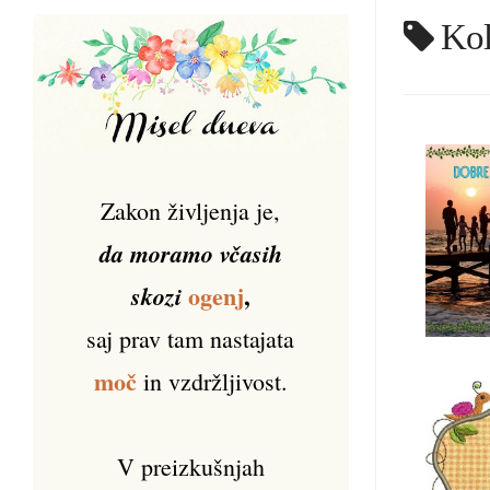
Kol
Zakon življenja je,
da moramo včasih
ogenj
,
skozi
saj prav tam nastajata
moč
in vzdržljivost.
V preizkušnjah