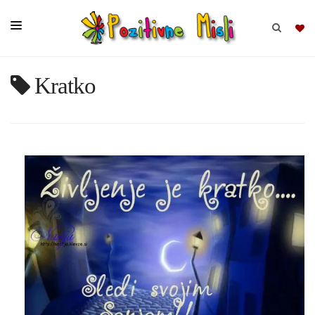
Kratko
BRSKAJ
SKUPINE
MISLI
KOMPLETI