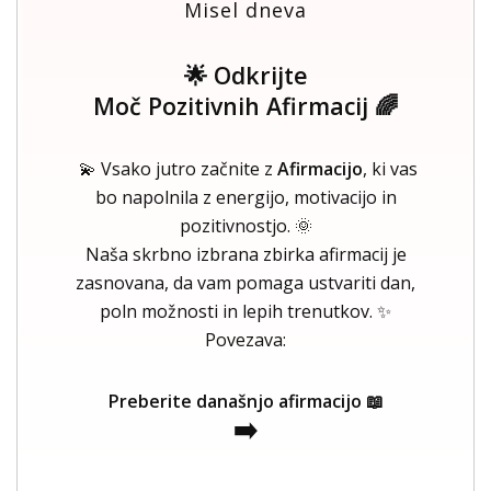
Misel dneva
🌟 Odkrijte
Moč Pozitivnih Afirmacij 🌈
💫 Vsako jutro začnite z
Afirmacijo
, ki vas
bo napolnila z energijo, motivacijo in
pozitivnostjo. 🌞
Naša skrbno izbrana zbirka afirmacij je
zasnovana, da vam pomaga ustvariti dan,
poln možnosti in lepih trenutkov. ✨
Povezava:
Preberite današnjo afirmacijo 📖
➡️