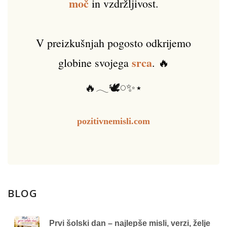
moč
in vzdržljivost.
V preizkušnjah pogosto odkrijemo
srca
globine svojega
. 🔥
🔥𓂃🕊️𓏸✨⋆
pozitivnemisli.com
BLOG
Prvi šolski dan – najlepše misli, verzi, želje