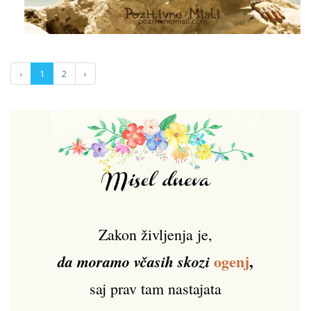
‹
1
2
›
Zakon življenja je,
ogenj
,
da moramo včasih skozi
saj prav tam nastajata