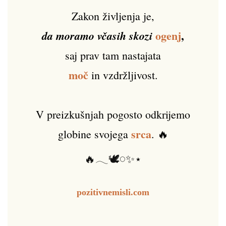
Zakon življenja je,
ogenj
,
da moramo včasih skozi
saj prav tam nastajata
moč
in vzdržljivost.
V preizkušnjah pogosto odkrijemo
srca
globine svojega
. 🔥
🔥𓂃🕊️𓏸✨⋆
pozitivnemisli.com