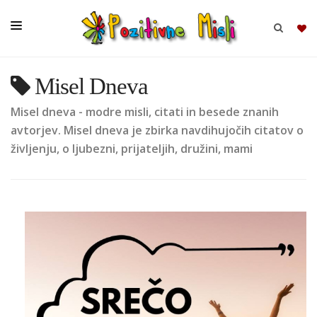
Misel Dneva
BRSKAJ
Misel dneva - modre misli, citati in besede znanih
SKUPINE
avtorjev. Misel dneva je zbirka navdihujočih citatov o
življenju, o ljubezni, prijateljih, družini, mami
MISLI
KOMPLETI