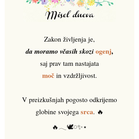
Zakon življenja je,
ogenj
,
da moramo včasih skozi
saj prav tam nastajata
moč
in vzdržljivost.
V preizkušnjah pogosto odkrijemo
srca
globine svojega
. 🔥
🔥𓂃🕊️𓏸✨⋆