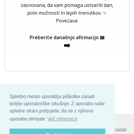
zasnovana, da vam pomaga ustvariti dan,
poln možnosti in lepih trenutkov. ✨
Povezava:
Preberite današnjo afirmacijo 📖
➡️
Spletno mesto uporablja piškotke zaradi
boljše uporabniške izkušnje. Z uporabo naše
spletne strani potrjujete, da se z njihovo
uporabo strinjate
Več informacij
COPYRIGHT © 2013 - 2026 BY
SKINBASE
. ALL ARTWORK ARE UPLOADED