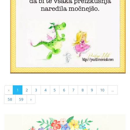
‹
1
2
3
4
5
6
7
8
9
10
...
58
59
›