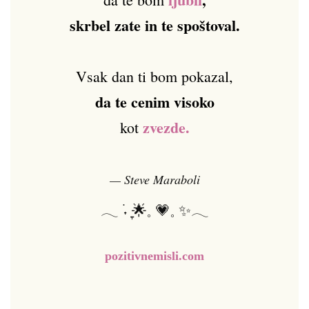
skrbel zate in te spoštoval.
Vsak dan ti bom pokazal,
da te cenim visoko
zvezde.
kot
— Steve Maraboli
𓂃 ࣪˖ ִֶָ🌟𓈒 💗𓈒 ✨𓂃
pozitivnemisli.com