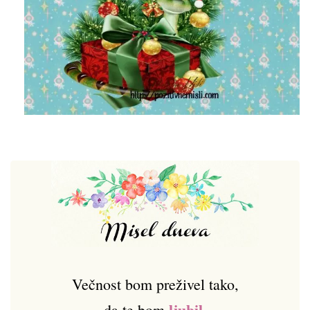
Večnost bom preživel tako,
ljubil
,
da te bom