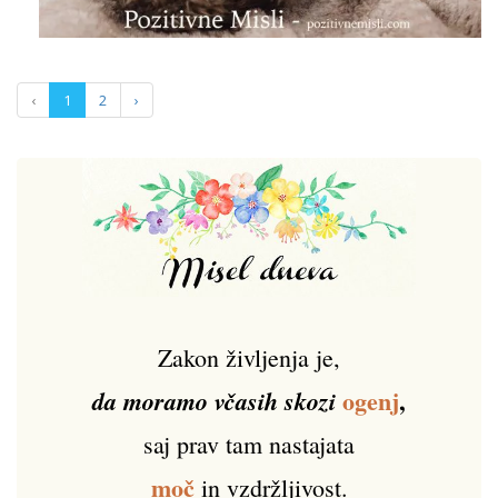
‹
1
2
›
Zakon življenja je,
ogenj
,
da moramo včasih skozi
saj prav tam nastajata
moč
in vzdržljivost.