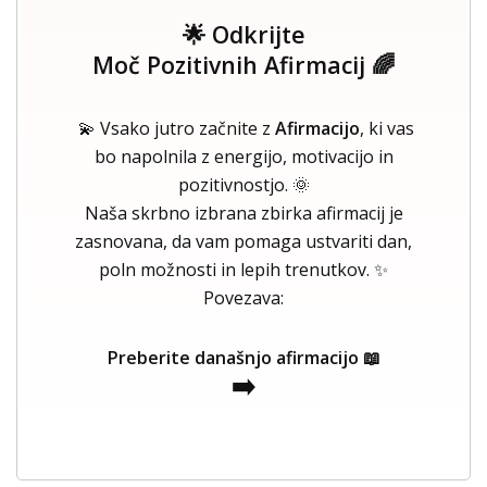
🌟 Odkrijte
Moč Pozitivnih Afirmacij 🌈
💫 Vsako jutro začnite z
Afirmacijo
, ki vas
bo napolnila z energijo, motivacijo in
pozitivnostjo. 🌞
Naša skrbno izbrana zbirka afirmacij je
zasnovana, da vam pomaga ustvariti dan,
poln možnosti in lepih trenutkov. ✨
Povezava:
Preberite današnjo afirmacijo 📖
➡️