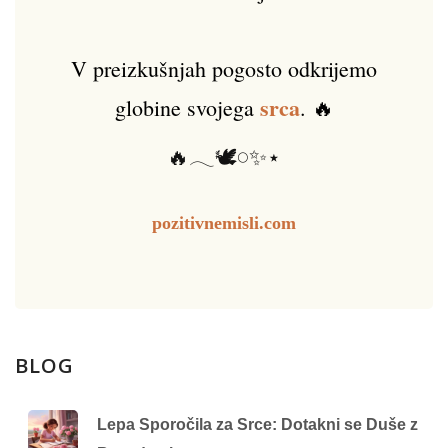
V preizkušnjah pogosto odkrijemo
srca
globine svojega
. 🔥
🔥𓂃🕊️𓏸✨⋆
pozitivnemisli.com
BLOG
Lepa Sporočila za Srce: Dotakni se Duše z