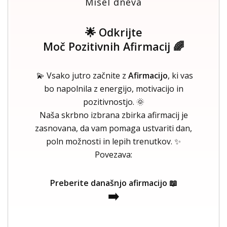
Misel dneva
🌟 Odkrijte
Moč Pozitivnih Afirmacij 🌈
💫 Vsako jutro začnite z
Afirmacijo
, ki vas
bo napolnila z energijo, motivacijo in
pozitivnostjo. 🌞
Naša skrbno izbrana zbirka afirmacij je
zasnovana, da vam pomaga ustvariti dan,
poln možnosti in lepih trenutkov. ✨
Povezava:
Preberite današnjo afirmacijo 📖
➡️