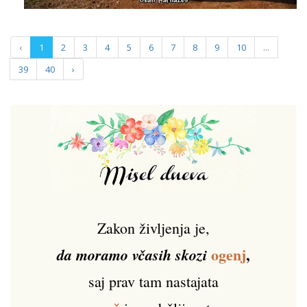
‹
1
2
3
4
5
6
7
8
9
10
...
39
40
›
Zakon življenja je,
ogenj
,
da moramo včasih skozi
saj prav tam nastajata