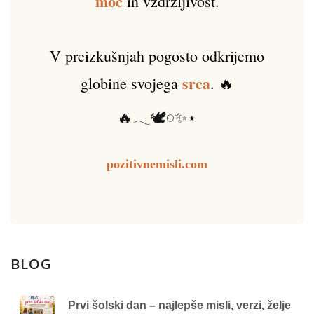
moč
in vzdržljivost.
V preizkušnjah pogosto odkrijemo
srca
globine svojega
. 🔥
🔥𓂃🕊️𓏸✨⋆
pozitivnemisli.com
BLOG
Prvi šolski dan – najlepše misli, verzi, želje