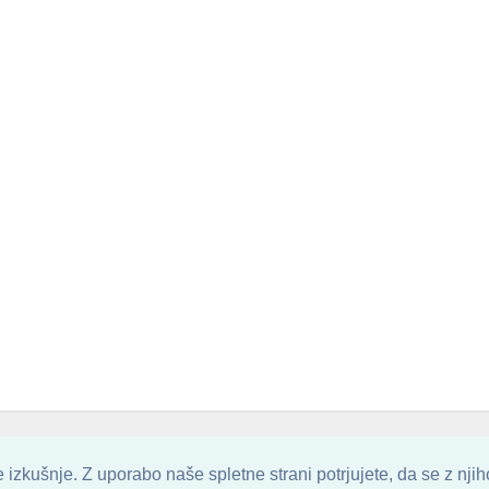
. ALL ARTWORK ARE UPLOADED AND COPYRIGHTED TO ITS AUTHOR.
POZITIVN
izkušnje. Z uporabo naše spletne strani potrjujete, da se z nji