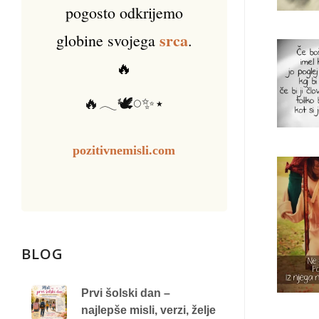
pogosto odkrijemo
srca
globine svojega
.
🔥
🔥𓂃🕊️𓏸✨⋆
pozitivnemisli.com
BLOG
Prvi šolski dan –
najlepše misli, verzi, želje