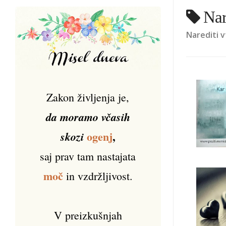
Nar
Narediti vt
Zakon življenja je,
da moramo včasih
ogenj
,
skozi
saj prav tam nastajata
moč
in vzdržljivost.
V preizkušnjah