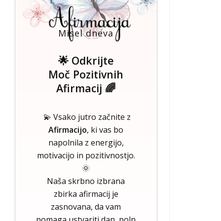
Misel dneva
🌟 Odkrijte
Moč Pozitivnih
Afirmacij 🌈
💫 Vsako jutro začnite z
Afirmacijo
, ki vas bo
napolnila z energijo,
motivacijo in pozitivnostjo.
🌞
Naša skrbno izbrana
zbirka afirmacij je
zasnovana, da vam
pomaga ustvariti dan, poln