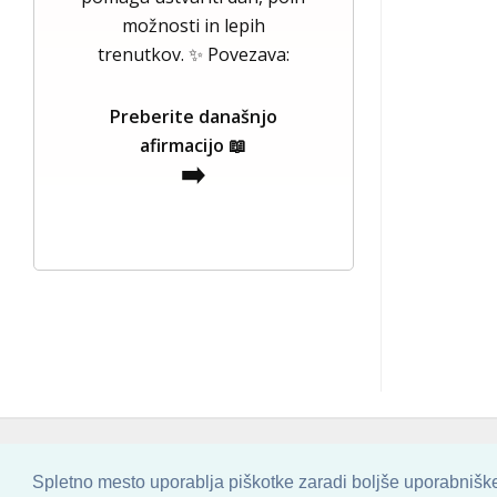
možnosti in lepih
trenutkov. ✨ Povezava:
Preberite današnjo
afirmacijo 📖
➡️
COPYRIGHT © 2013 - 2026 BY
SKINBASE
Spletno mesto uporablja piškotke zaradi boljše uporabniške 