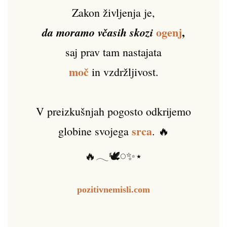
Zakon življenja je,
ogenj
,
da moramo včasih skozi
saj prav tam nastajata
moč
in vzdržljivost.
V preizkušnjah pogosto odkrijemo
srca
globine svojega
. 🔥
🔥𓂃🕊️𓏸✨⋆
pozitivnemisli.com