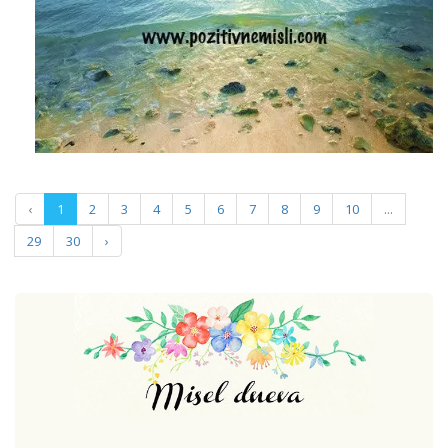
‹
1
2
3
4
5
6
7
8
9
10
...
29
30
›