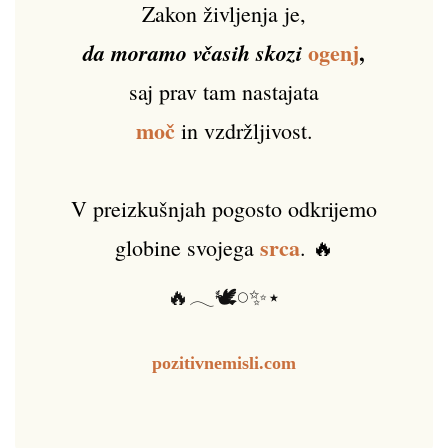
Zakon življenja je,
ogenj
,
da moramo včasih skozi
saj prav tam nastajata
moč
in vzdržljivost.
V preizkušnjah pogosto odkrijemo
srca
globine svojega
. 🔥
🔥𓂃🕊️𓏸✨⋆
pozitivnemisli.com