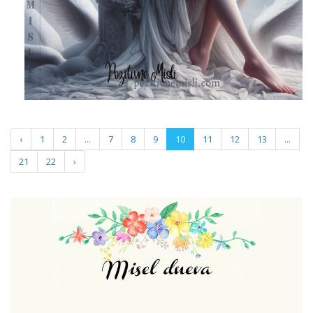
‹
1
2
...
7
8
9
10
11
12
13
...
21
22
›