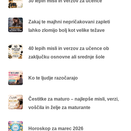
30 lepih misli in verzov za učence
Zakaj te majhni nepričakovani zapleti
lahko zlomijo bolj kot velike težave
40 lepih misli in verzov za učence ob
zaključku osnovne ali srednje šole
Ko te ljudje razočarajo
Čestitke za maturo – najlepše misli, verzi,
voščila in želje za maturante
Horoskop za marec 2026