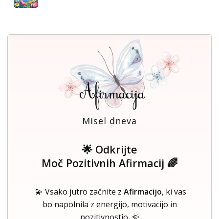
Misel dneva
🌟 Odkrijte
Moč Pozitivnih Afirmacij 🌈
💫 Vsako jutro začnite z
Afirmacijo
, ki vas
bo napolnila z energijo, motivacijo in
pozitivnostjo. 🌞