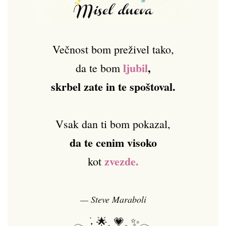
Večnost bom preživel tako,
ljubil
,
da te bom
skrbel zate in te spoštoval.
Vsak dan ti bom pokazal,
da te cenim visoko
zvezde.
kot
— Steve Maraboli
𓂃 ࣪˖ ִֶָ🌟𓈒 💗𓈒 ✨𓂃