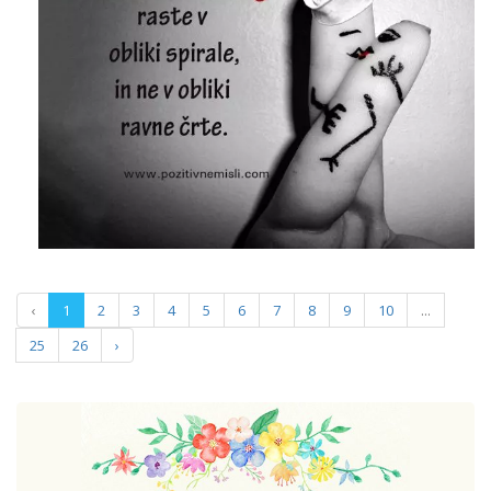
‹
1
2
3
4
5
6
7
8
9
10
...
25
26
›