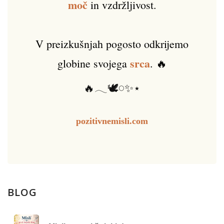
moč
in vzdržljivost.
V preizkušnjah pogosto odkrijemo
srca
globine svojega
. 🔥
🔥𓂃🕊️𓏸✨⋆
pozitivnemisli.com
BLOG