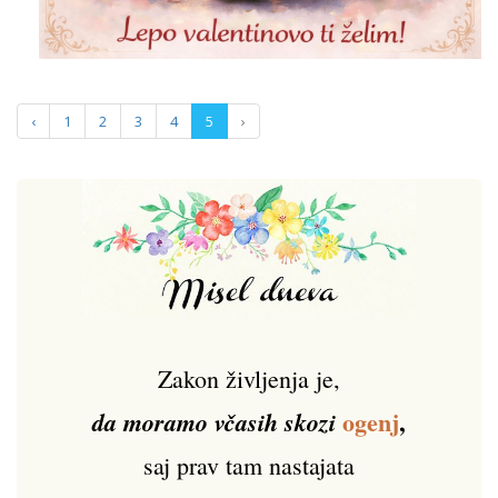
‹
1
2
3
4
5
›
Zakon življenja je,
ogenj
,
da moramo včasih skozi
saj prav tam nastajata