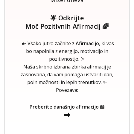
🌟 Odkrijte
Moč Pozitivnih Afirmacij 🌈
💫 Vsako jutro začnite z
Afirmacijo
, ki vas
bo napolnila z energijo, motivacijo in
pozitivnostjo. 🌞
Naša skrbno izbrana zbirka afirmacij je
zasnovana, da vam pomaga ustvariti dan,
poln možnosti in lepih trenutkov. ✨
Povezava:
Preberite današnjo afirmacijo 📖
➡️