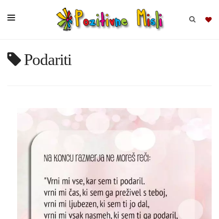
Podariti
BRSKAJ
SKUPINE
MISLI
KOMPLETI