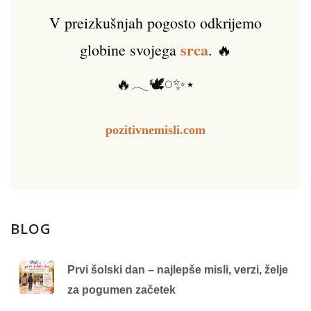
V preizkušnjah pogosto odkrijemo
srca
globine svojega
. 🔥
🔥𓂃🕊️𓏸✨⋆
pozitivnemisli.com
BLOG
Prvi šolski dan – najlepše misli, verzi, želje
za pogumen začetek