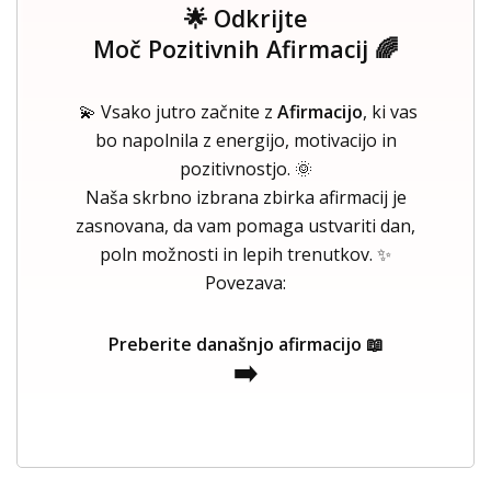
🌟 Odkrijte
Moč Pozitivnih Afirmacij 🌈
💫 Vsako jutro začnite z
Afirmacijo
, ki vas
bo napolnila z energijo, motivacijo in
pozitivnostjo. 🌞
Naša skrbno izbrana zbirka afirmacij je
zasnovana, da vam pomaga ustvariti dan,
poln možnosti in lepih trenutkov. ✨
Povezava:
Preberite današnjo afirmacijo 📖
➡️