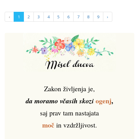
‹
1
2
3
4
5
6
7
8
9
›
Zakon življenja je,
ogenj
,
da moramo včasih skozi
saj prav tam nastajata
moč
in vzdržljivost.