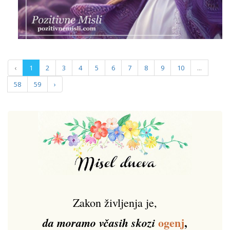
‹
1
2
3
4
5
6
7
8
9
10
...
58
59
›
Zakon življenja je,
ogenj
,
da moramo včasih skozi