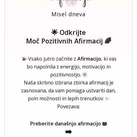
Misel dneva
🌟 Odkrijte
Moč Pozitivnih Afirmacij 🌈
💫 Vsako jutro začnite z
Afirmacijo
, ki vas
bo napolnila z energijo, motivacijo in
pozitivnostjo. 🌞
Naša skrbno izbrana zbirka afirmacij je
zasnovana, da vam pomaga ustvariti dan,
poln možnosti in lepih trenutkov. ✨
Povezava:
Preberite današnjo afirmacijo 📖
➡️