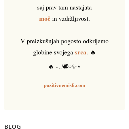
saj prav tam nastajata
moč
in vzdržljivost.
V preizkušnjah pogosto odkrijemo
srca
globine svojega
. 🔥
🔥𓂃🕊️𓏸✨⋆
pozitivnemisli.com
BLOG