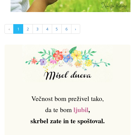
‹
1
2
3
4
5
6
›
Večnost bom preživel tako,
ljubil
,
da te bom
skrbel zate in te spoštoval.