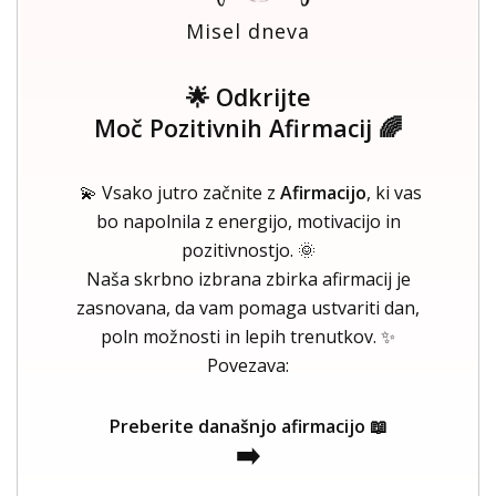
Misel dneva
🌟 Odkrijte
Moč Pozitivnih Afirmacij 🌈
💫 Vsako jutro začnite z
Afirmacijo
, ki vas
bo napolnila z energijo, motivacijo in
pozitivnostjo. 🌞
Naša skrbno izbrana zbirka afirmacij je
zasnovana, da vam pomaga ustvariti dan,
poln možnosti in lepih trenutkov. ✨
Povezava:
Preberite današnjo afirmacijo 📖
➡️