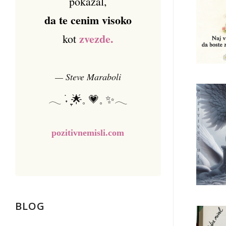
pokazal,
da te cenim visoko
zvezde.
kot
— Steve Maraboli
𓂃 ࣪˖ ִֶָ🌟𓈒 💗𓈒 ✨𓂃
pozitivnemisli.com
BLOG