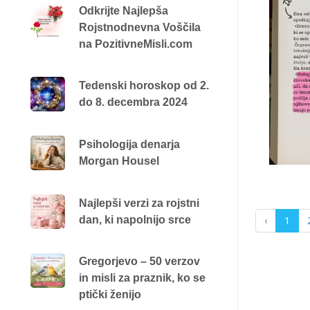
Odkrijte Najlepša
Rojstnodnevna Voščila
na PozitivneMisli.com
Tedenski horoskop od 2.
do 8. decembra 2024
Psihologija denarja
Morgan Housel
Najlepši verzi za rojstni
‹
1
dan, ki napolnijo srce
Gregorjevo – 50 verzov
in misli za praznik, ko se
ptički ženijo