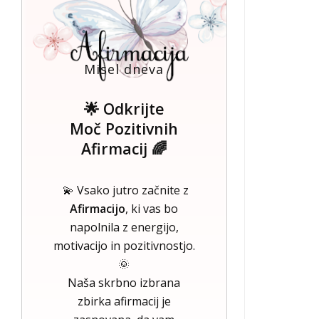
Misel dneva
🌟 Odkrijte
Moč Pozitivnih
Afirmacij 🌈
💫 Vsako jutro začnite z
Afirmacijo
, ki vas bo
napolnila z energijo,
motivacijo in pozitivnostjo.
🌞
Naša skrbno izbrana
zbirka afirmacij je