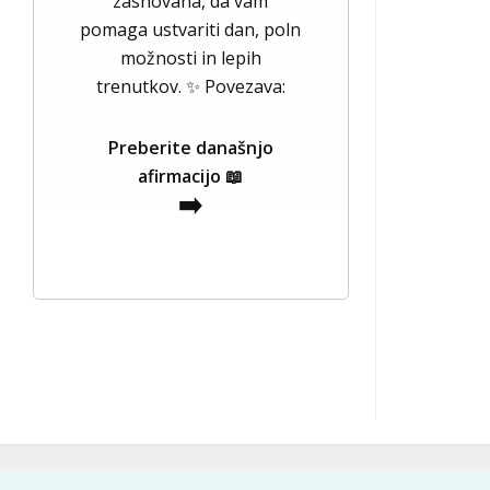
zasnovana, da vam
pomaga ustvariti dan, poln
možnosti in lepih
trenutkov. ✨ Povezava:
Preberite današnjo
afirmacijo 📖
➡️