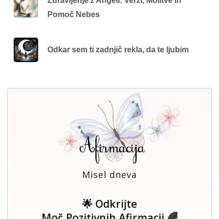
Zdravljenje z Angeli: Verzi, Molitve in
Pomoč Nebes
Odkar sem ti zadnjič rekla, da te ljubim
Misel dneva
🌟 Odkrijte
Moč Pozitivnih Afirmacij 🌈