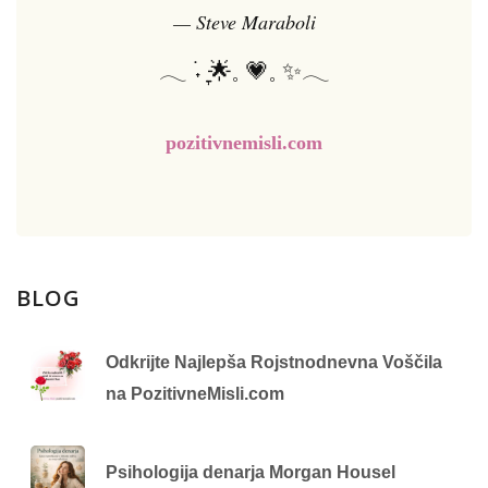
— Steve Maraboli
𓂃 ࣪˖ ִֶָ🌟𓈒 💗𓈒 ✨𓂃
pozitivnemisli.com
BLOG
Odkrijte Najlepša Rojstnodnevna Voščila
na PozitivneMisli.com
Psihologija denarja Morgan Housel