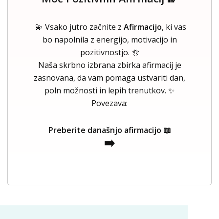
💫 Vsako jutro začnite z
Afirmacijo
, ki vas
bo napolnila z energijo, motivacijo in
pozitivnostjo. 🌞
Naša skrbno izbrana zbirka afirmacij je
zasnovana, da vam pomaga ustvariti dan,
poln možnosti in lepih trenutkov. ✨
Povezava:
Preberite današnjo afirmacijo 📖
➡️