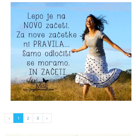
‹
1
2
3
›