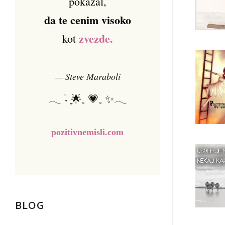
pokazal,
da te cenim visoko
zvezde.
kot
— Steve Maraboli
𓂃 ࣪˖ ִֶָ🌟𓈒 💗𓈒 ✨𓂃
pozitivnemisli.com
BLOG