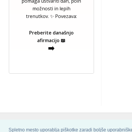
pomaga ustvariti dan, poln
možnosti in lepih
trenutkov. ✨ Povezava:
Preberite današnjo
afirmacijo 📖
➡️
COPYRIGHT © 2013 - 2026 BY
SKINBASE
Spletno mesto uporablja piškotke zaradi boljše uporabniške 