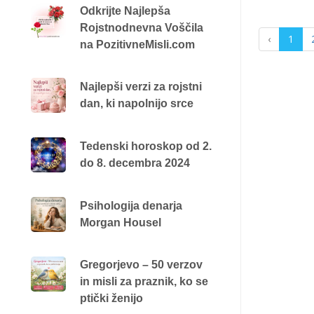
Odkrijte Najlepša
Rojstnodnevna Voščila
‹
1
na PozitivneMisli.com
Najlepši verzi za rojstni
dan, ki napolnijo srce
Tedenski horoskop od 2.
do 8. decembra 2024
Psihologija denarja
Morgan Housel
Gregorjevo – 50 verzov
in misli za praznik, ko se
ptički ženijo