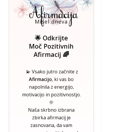
Misel dneva
🌟 Odkrijte
Moč Pozitivnih
Afirmacij 🌈
💫 Vsako jutro začnite z
Afirmacijo
, ki vas bo
napolnila z energijo,
motivacijo in pozitivnostjo.
🌞
Naša skrbno izbrana
zbirka afirmacij je
zasnovana, da vam