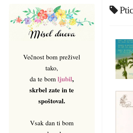
Pti
Večnost bom preživel
tako,
ljubil
,
da te bom
skrbel zate in te
spoštoval.
Vsak dan ti bom