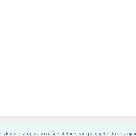
. ALL ARTWORK ARE UPLOADED AND COPYRIGHTED TO ITS AUTHOR.
POZITIVN
izkušnje. Z uporabo naše spletne strani potrjujete, da se z nji