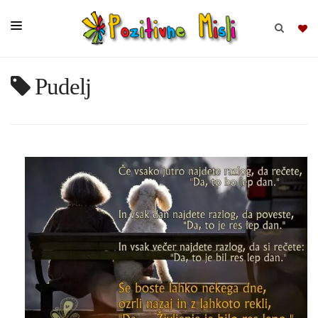
Pudelj
BRSKAJ
SKUPINE
MISLI
KOMPLETI