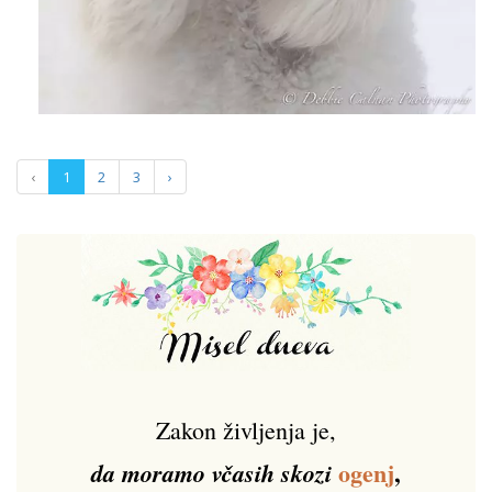
‹
1
2
3
›
Zakon življenja je,
ogenj
,
da moramo včasih skozi