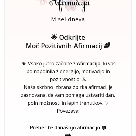
Misel dneva
🌟 Odkrijte
Moč Pozitivnih Afirmacij 🌈
💫 Vsako jutro začnite z
Afirmacijo
, ki vas
bo napolnila z energijo, motivacijo in
pozitivnostjo. 🌞
Naša skrbno izbrana zbirka afirmacij je
zasnovana, da vam pomaga ustvariti dan,
poln možnosti in lepih trenutkov. ✨
Povezava:
Preberite današnjo afirmacijo 📖
➡️