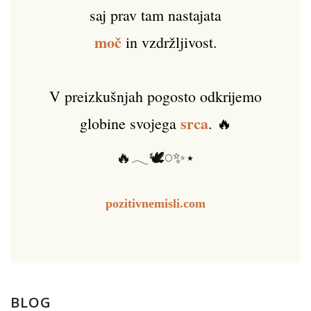
saj prav tam nastajata
moč
in vzdržljivost.
V preizkušnjah pogosto odkrijemo
srca
globine svojega
. 🔥
🔥𓂃🕊️𓏸✨⋆
pozitivnemisli.com
BLOG