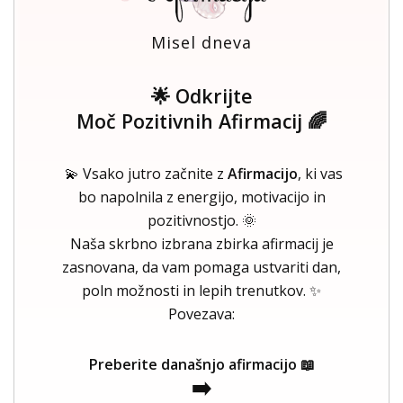
Misel dneva
🌟 Odkrijte
Moč Pozitivnih Afirmacij 🌈
💫 Vsako jutro začnite z
Afirmacijo
, ki vas
bo napolnila z energijo, motivacijo in
pozitivnostjo. 🌞
Naša skrbno izbrana zbirka afirmacij je
zasnovana, da vam pomaga ustvariti dan,
poln možnosti in lepih trenutkov. ✨
Povezava:
Preberite današnjo afirmacijo 📖
➡️