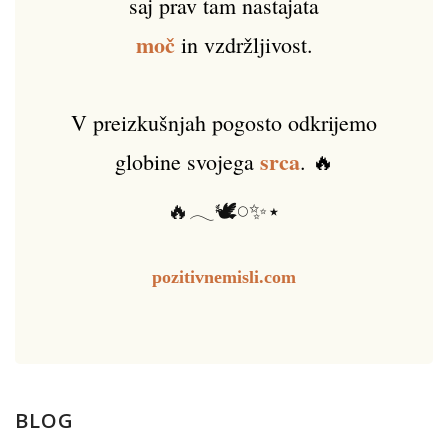
saj prav tam nastajata
moč
in vzdržljivost.
V preizkušnjah pogosto odkrijemo
srca
globine svojega
. 🔥
🔥𓂃🕊️𓏸✨⋆
pozitivnemisli.com
BLOG