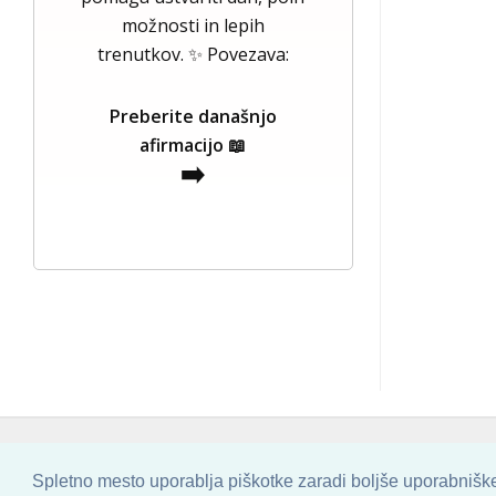
možnosti in lepih
trenutkov. ✨ Povezava:
Preberite današnjo
afirmacijo 📖
➡️
COPYRIGHT © 2013 - 2026 BY
SKINBASE
Spletno mesto uporablja piškotke zaradi boljše uporabniške 