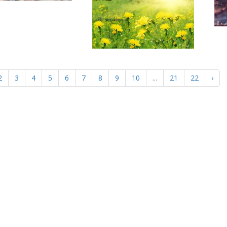
2
3
4
5
6
7
8
9
10
...
21
22
›