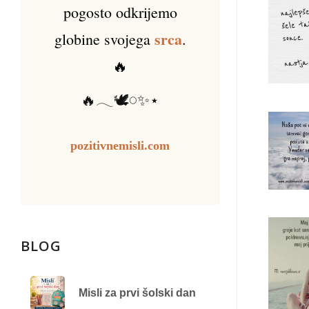
pogosto odkrijemo
srca
globine svojega
.
🔥
🔥𓂃🕊️𓏸✨⋆
pozitivnemisli.com
BLOG
Misli za prvi šolski dan