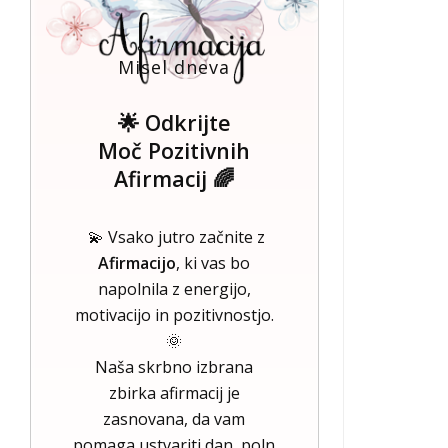
Misel dneva
🌟 Odkrijte
Moč Pozitivnih
Afirmacij 🌈
💫 Vsako jutro začnite z
Afirmacijo
, ki vas bo
napolnila z energijo,
motivacijo in pozitivnostjo.
🌞
Naša skrbno izbrana
zbirka afirmacij je
zasnovana, da vam
pomaga ustvariti dan, poln