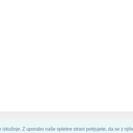
. ALL ARTWORK ARE UPLOADED AND COPYRIGHTED TO ITS AUTHOR.
POZITIVN
izkušnje. Z uporabo naše spletne strani potrjujete, da se z nji