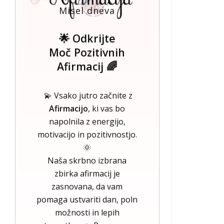
Misel dneva
🌟 Odkrijte
Moč Pozitivnih
Afirmacij 🌈
💫 Vsako jutro začnite z
Afirmacijo
, ki vas bo
napolnila z energijo,
motivacijo in pozitivnostjo.
🌞
Naša skrbno izbrana
zbirka afirmacij je
zasnovana, da vam
pomaga ustvariti dan, poln
možnosti in lepih