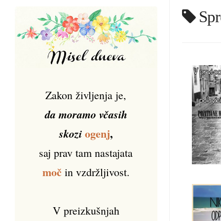
Spr
Zakon življenja je,
da moramo včasih
ogenj
,
skozi
saj prav tam nastajata
moč
in vzdržljivost.
V preizkušnjah