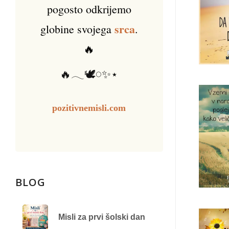
pogosto odkrijemo
srca
globine svojega
.
🔥
🔥𓂃🕊️𓏸✨⋆
pozitivnemisli.com
BLOG
Misli za prvi šolski dan