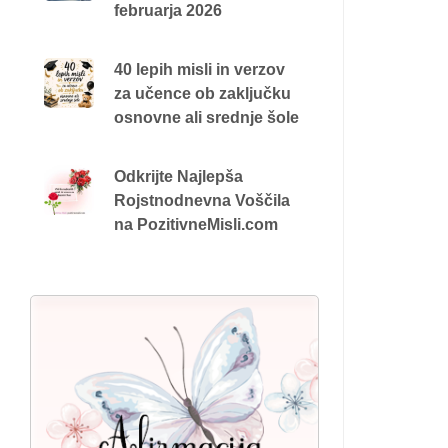
februarja 2026
40 lepih misli in verzov
za učence ob zaključku
osnovne ali srednje šole
Odkrijte Najlepša
Rojstnodnevna Voščila
na PozitivneMisli.com