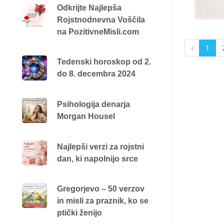
Odkrijte Najlepša
Rojstnodnevna Voščila
na PozitivneMisli.com
‹
1
Tedenski horoskop od 2.
do 8. decembra 2024
Psihologija denarja
Morgan Housel
Najlepši verzi za rojstni
dan, ki napolnijo srce
Gregorjevo – 50 verzov
in misli za praznik, ko se
ptički ženijo