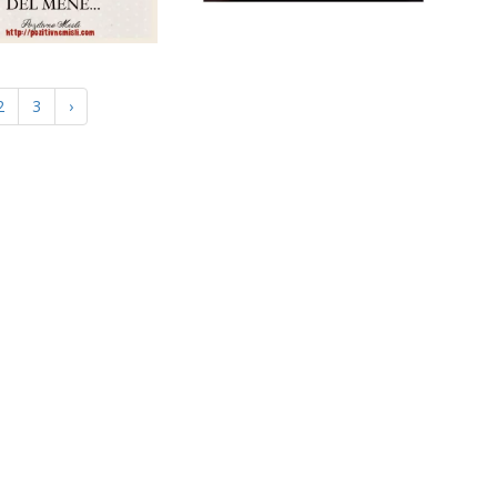
2
3
›