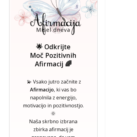
Misel dneva
🌟 Odkrijte
Moč Pozitivnih
Afirmacij 🌈
💫 Vsako jutro začnite z
Afirmacijo
, ki vas bo
napolnila z energijo,
motivacijo in pozitivnostjo.
🌞
Naša skrbno izbrana
zbirka afirmacij je