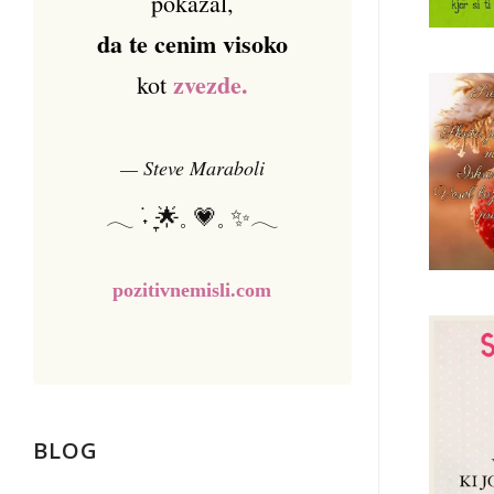
pokazal,
da te cenim visoko
zvezde.
kot
— Steve Maraboli
𓂃 ࣪˖ ִֶָ🌟𓈒 💗𓈒 ✨𓂃
pozitivnemisli.com
BLOG