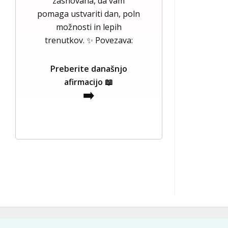
zasnovana, da vam
pomaga ustvariti dan, poln
možnosti in lepih
trenutkov. ✨ Povezava:
Preberite današnjo
afirmacijo 📖
➡️