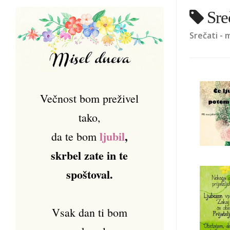
Sre
Srečati - mi
Večnost bom preživel
tako,
ljubil
,
da te bom
skrbel zate in te
spoštoval.
Vsak dan ti bom