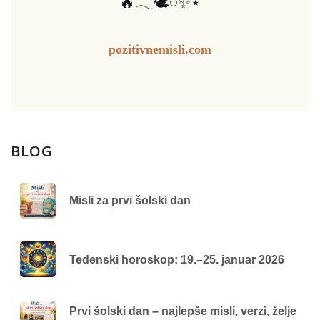
🔥𓂃🕊️𓏸✨⋆
pozitivnemisli.com
BLOG
Misli za prvi šolski dan
Tedenski horoskop: 19.–25. januar 2026
Prvi šolski dan – najlepše misli, verzi, želje