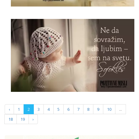
‹
1
2
3
4
5
6
7
8
9
10
...
18
19
›