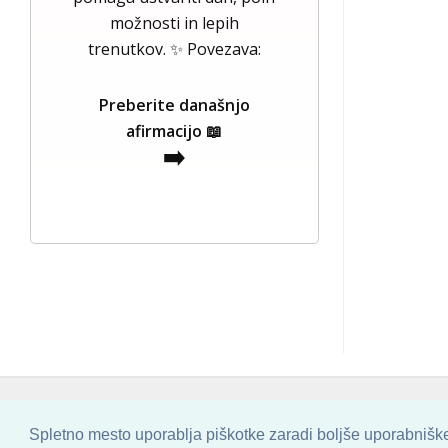
možnosti in lepih
trenutkov. ✨ Povezava:
Preberite današnjo
afirmacijo 📖
➡️
COPYRIGHT © 2013 - 2026 BY
SKINBASE
Spletno mesto uporablja piškotke zaradi boljše uporabniške 