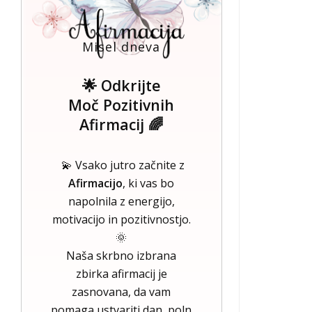
Misel dneva
🌟 Odkrijte
Moč Pozitivnih
Afirmacij 🌈
💫 Vsako jutro začnite z
Afirmacijo
, ki vas bo
napolnila z energijo,
motivacijo in pozitivnostjo.
🌞
Naša skrbno izbrana
zbirka afirmacij je
zasnovana, da vam
pomaga ustvariti dan, poln