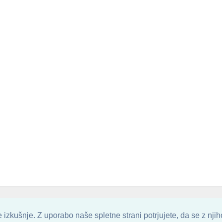
. ALL ARTWORK ARE UPLOADED AND COPYRIGHTED TO ITS AUTHOR.
POZITIVN
izkušnje. Z uporabo naše spletne strani potrjujete, da se z nji