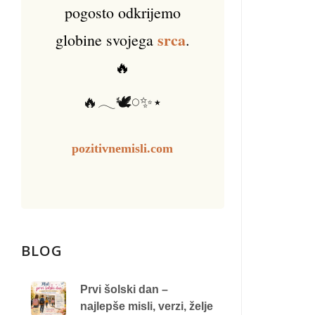
pogosto odkrijemo
srca
globine svojega
.
🔥
🔥𓂃🕊️𓏸✨⋆
pozitivnemisli.com
BLOG
Prvi šolski dan –
najlepše misli, verzi, želje