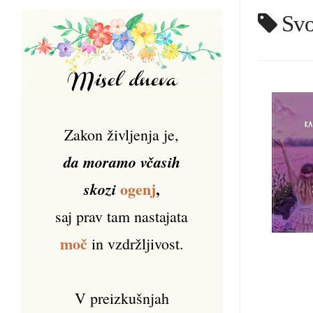
Svo
Zakon življenja je,
da moramo včasih
ogenj
,
skozi
saj prav tam nastajata
moč
in vzdržljivost.
V preizkušnjah