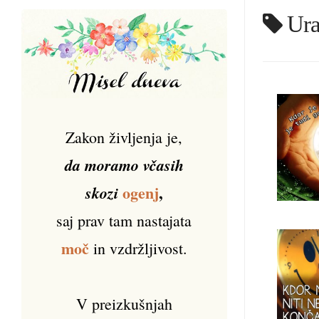
Ur
Zakon življenja je,
da moramo včasih
ogenj
,
skozi
saj prav tam nastajata
moč
in vzdržljivost.
V preizkušnjah