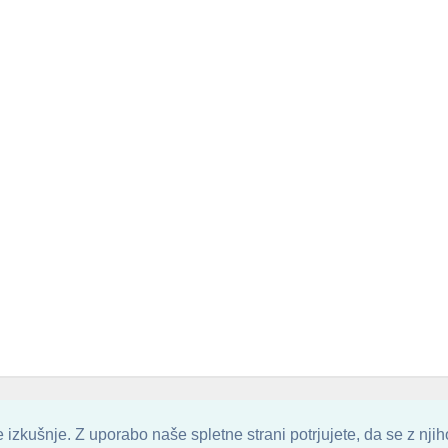
. ALL ARTWORK ARE UPLOADED AND COPYRIGHTED TO ITS AUTHOR.
POZITIVN
izkušnje. Z uporabo naše spletne strani potrjujete, da se z nji