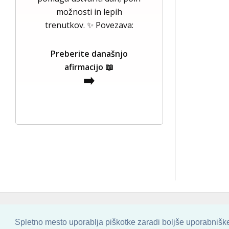
možnosti in lepih
trenutkov. ✨ Povezava:
Preberite današnjo
afirmacijo 📖
➡️
COPYRIGHT © 2013 - 2026 BY
SKINBASE
Spletno mesto uporablja piškotke zaradi boljše uporabniške 