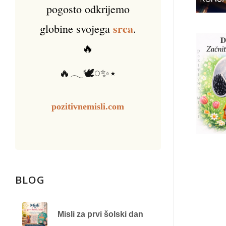
pogosto odkrijemo
srca
globine svojega
.
🔥
🔥𓂃🕊️𓏸✨⋆
pozitivnemisli.com
BLOG
Misli za prvi šolski dan