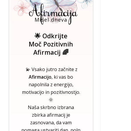
Misel dneva
🌟 Odkrijte
Moč Pozitivnih
Afirmacij 🌈
💫 Vsako jutro začnite z
Afirmacijo
, ki vas bo
napolnila z energijo,
motivacijo in pozitivnostjo.
🌞
Naša skrbno izbrana
zbirka afirmacij je
zasnovana, da vam
pomaga ustvariti dan, poln