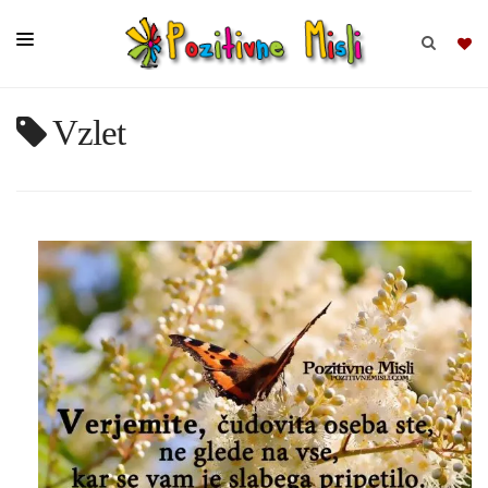
Vzlet
BRSKAJ
SKUPINE
MISLI
KOMPLETI