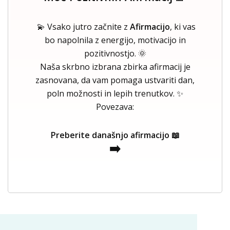
💫 Vsako jutro začnite z
Afirmacijo
, ki vas
bo napolnila z energijo, motivacijo in
pozitivnostjo. 🌞
Naša skrbno izbrana zbirka afirmacij je
zasnovana, da vam pomaga ustvariti dan,
poln možnosti in lepih trenutkov. ✨
Povezava:
Preberite današnjo afirmacijo 📖
➡️