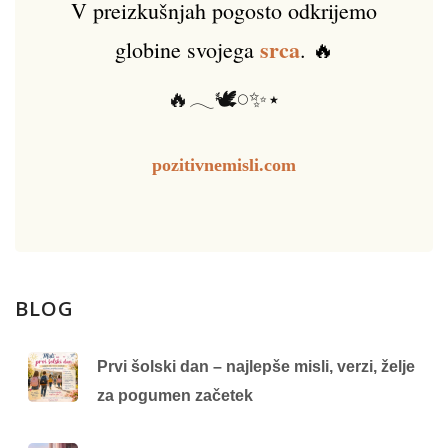
V preizkušnjah pogosto odkrijemo
srca
globine svojega
. 🔥
🔥𓂃🕊️𓏸✨⋆
pozitivnemisli.com
BLOG
Prvi šolski dan – najlepše misli, verzi, želje
za pogumen začetek