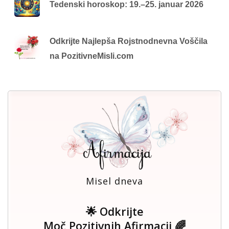
Tedenski horoskop: 19.–25. januar 2026
Odkrijte Najlepša Rojstnodnevna Voščila
na PozitivneMisli.com
Misel dneva
🌟 Odkrijte
Moč Pozitivnih Afirmacij 🌈