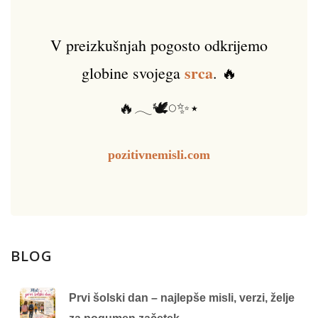
V preizkušnjah pogosto odkrijemo
srca
globine svojega
. 🔥
🔥𓂃🕊️𓏸✨⋆
pozitivnemisli.com
BLOG
Prvi šolski dan – najlepše misli, verzi, želje