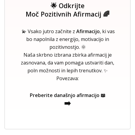
🌟 Odkrijte
Moč Pozitivnih Afirmacij 🌈
💫 Vsako jutro začnite z
Afirmacijo
, ki vas
bo napolnila z energijo, motivacijo in
pozitivnostjo. 🌞
Naša skrbno izbrana zbirka afirmacij je
zasnovana, da vam pomaga ustvariti dan,
poln možnosti in lepih trenutkov. ✨
Povezava:
Preberite današnjo afirmacijo 📖
➡️